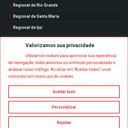
Regional de Rio Grande
Regional de Santa Maria
Regional de Ijuí
Valorizamos sua privacidade
Utilizamos cookies para aprimorar sua experiência
Baixe nosso aplicativo:
de navegação, exibir anúncios ou conteúdo personalizado e
analisar nosso tráfego. Ao clicar em “Aceitar todos”, você
concorda com nosso uso de cookies.
Aceitar tudo
Personalizar
© 2023. Todos os direitos reservados.
Políticas de Privacidade
Rejeitar