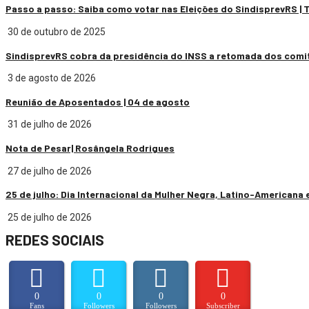
Passo a passo: Saiba como votar nas Eleições do SindisprevRS |
30 de outubro de 2025
SindisprevRS cobra da presidência do INSS a retomada dos comi
3 de agosto de 2026
Reunião de Aposentados | 04 de agosto
31 de julho de 2026
Nota de Pesar| Rosângela Rodrigues
27 de julho de 2026
25 de julho: Dia Internacional da Mulher Negra, Latino-Americana 
25 de julho de 2026
REDES SOCIAIS
0
0
0
0
Fans
Followers
Followers
Subscriber