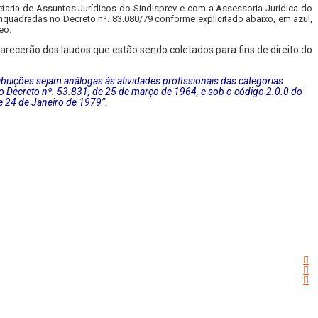
etaria de Assuntos Jurídicos do Sindisprev e com a Assessoria Jurídica do
nquadradas no Decreto nº. 83.080/79 conforme explicitado abaixo, em azul,
eo.
carecerão dos laudos que estão sendo coletados para fins de direito do
ribuições sejam análogas às atividades profissionais das categorias
 Decreto nº. 53.831, de 25 de março de 1964, e sob o código 2.0.0 do
e 24 de Janeiro de 1979”.