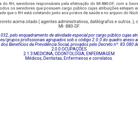
ia do RH, servidores responsáveis pela efetivação do MI 880-DF, com a Secr
todos os servidores que possuem cargo público cujas atribuições estejam e
idade que o RH está coletando junto aos postos de saúde e no arquivo do Núcl
eto acima citado ( agentes administrativos, datilógrafos e outros..), 
MI- 880-DF.
 9.032, pelo enquadramento de atividade especial por cargo público cujas at
es/grupos profissionais agrupados sob o código 2.0.0 do quadro anexo ao
dos Benefícios da Previdência Social, provados pelo Decreto nº. 83.080 d
2.0.0 OCUPAÇÕES
2.1.3 MEDICINA, ODONTOLOGIA, ENFERMAGEM
Médicos, Dentistas, Enfermeiros e correlatos.