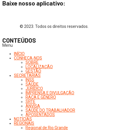
Baixe nosso aplicativo:
© 2023. Todos os direitos reservados.
CONTEÚDOS
Menu
INÍCIO
CONHEÇA-NOS
SOBRE
LOCALIZAÇÃO
GESTÃO
SECRETARIAS
INSS
SAÚDE
JURÍDICO
IMPRENSA E DIVULGAÇÃO
RAÇA E GÊNERO
SRTE
ANVISA
SAÚDE DO TRABALHADOR
APOSENTADOS
NOTÍCIAS
REGIONAIS
Regional de Rio Grande