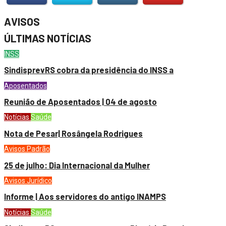
AVISOS
ÚLTIMAS NOTÍCIAS
INSS
SindisprevRS cobra da presidência do INSS a
Aposentados
Reunião de Aposentados | 04 de agosto
Notícias
Saúde
Nota de Pesar| Rosângela Rodrigues
Avisos
Padrão
25 de julho: Dia Internacional da Mulher
Avisos
Jurídico
Informe | Aos servidores do antigo INAMPS
Notícias
Saúde