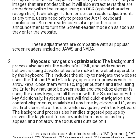
images that are not described. It will also extract texts that are
embedded within the image, using an OCR (optical character
recognition) technology. To turn on screen-reader adjustments
at any time, users need only to press the Alt+1 keyboard
combination. Screen-reader users also get automatic
announcements to turn the Screen-reader mode on as soon as
they enter the website.
These adjustments are compatible with all popular
screen readers, including JAWS and NVDA.
Keyboard navigation optimization:
The background
process also adjusts the website’s HTML, and adds various
behaviors using JavaScript code to make the website operable
by the keyboard. This includes the ability to navigate the website
using the Tab and Shift+Tab keys, operate dropdowns with the
arrow keys, close them with Esc, trigger buttons and links using
the Enter key, navigate between radio and checkbox elements
using the arrow keys, and fill them in with the Spacebar or Enter
key.Additionally, keyboard users will find quick-navigation and
content-skip menus, available at any time by clicking Alt+1, or as
the first elements of the site while navigating with the keyboard.
The background process also handles triggered popups by
moving the keyboard focus towards them as soon as they
appear, and not allow the focus drift outside of it.
Users can also use shortcuts such as “M” (menus), “H”