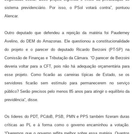
sistema previdenciário. Por isso, o PSol votará contra”, pontuou
Alencar.
Outro deputado que defendeu a rejeição da matéria foi Pauderney
Avelino, do DEM do Amazonas. Ele questionou a constitucionalidade
do projeto e o parecer do deputado Ricardo Berzoini (PT-SP) na
Comissão de Finanças e Tributação da Câmara. “O parecer de Berzoini
deveria voltar para a CFT, pois não há adequação orçamentária para
esse projeto. Como ficarão as carreiras típicas de Estado, se os
servidores ficarão sem estímulo para permanecerem no serviço
público? Serão precisos pelo menos 85 anos para atingir o equilíbrio da
previdência”, disse.
Os líderes do PDT, PCdoB, PSB, PMN e PPS também fizeram duras
críticas ao PL e à forma como o governo encaminhou a votação.
“Queremos que o governo reflita melhor sobre essa matéria. Quantos