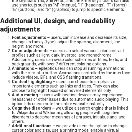
the keyboard Tab, Shift+Tab, and the Enter keys. Users can also
use shortcuts such as “M” (menus), “H” (headings), “F” (forms),
“B” (buttons), and “G” (graphics) to jump to specific elements.
Additional UI, design, and readability
adjustments
Font adjustments –
users, can increase and decrease its size,
change its family (type), adjust the spacing, alignment, line
height, and more.
Color adjustments –
users can select various color contrast
profiles such as light, dark, inverted, and monochrome.
Additionally, users can swap color schemes of titles, texts, and
backgrounds, with over 7 different coloring options.
Animations –
epileptic users can stop all running animations
with the click of a button. Animations controlled by the interface
include videos, GIFs, and CSS flashing transitions.
Content highlighting –
users can choose to emphasize
important elements such as links and titles. They can also
choose to highlight focused or hovered elements only.
Audio muting –
users with hearing devices may experience
headaches or other issues due to automatic audio playing. This
option lets users mute the entire website instantly.
Cognitive disorders –
we utilize a search engine that is linked
to Wikipedia and Wiktionary, allowing people with cognitive
disorders to decipher meanings of phrases, initials, slang, and
others.
Additional functions –
we provide users the option to change
cursor color and size, use a printing mode, enable a virtual