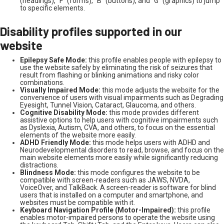
(headings), “F” (forms), “B” (buttons), and “G” (graphics) to jump
to specific elements.
Disability profiles supported in our
website
Epilepsy Safe Mode:
this profile enables people with epilepsy to
use the website safely by eliminating the risk of seizures that
result from flashing or blinking animations and risky color
combinations.
Visually Impaired Mode:
this mode adjusts the website for the
convenience of users with visual impairments such as Degrading
Eyesight, Tunnel Vision, Cataract, Glaucoma, and others.
Cognitive Disability Mode:
this mode provides different
assistive options to help users with cognitive impairments such
as Dyslexia, Autism, CVA, and others, to focus on the essential
elements of the website more easily.
ADHD Friendly Mode:
this mode helps users with ADHD and
Neurodevelopmental disorders to read, browse, and focus on the
main website elements more easily while significantly reducing
distractions.
Blindness Mode:
this mode configures the website to be
compatible with screen-readers such as JAWS, NVDA,
VoiceOver, and TalkBack. A screen-reader is software for blind
users that is installed on a computer and smartphone, and
websites must be compatible with it.
Keyboard Navigation Profile (Motor-Impaired):
this profile
enables motor-impaired persons to operate the website using