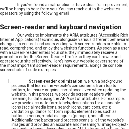
If you’ve found a malfunction or have ideas for improvement,
we’ll be happy to hear from you. You can reach out to the website’s
operators by using the following email
Screen-reader and keyboard navigation
Our website implements the ARIA attributes (Accessible Rich
Internet Applications) technique, alongside various different behavioral
changes, to ensure blind users visiting with screen-readers are able to
read, comprehend, and enjoy the website’s functions. As soon as a user
with a screen-reader enters your site, they immediately receive a
prompt to enter the Screen-Reader Profile so they can browse and
operate your site effectively. Here’s how our website covers some of
the most important screen-reader requirements, alongside console
screenshots of code examples:
Screen-reader optimization:
we run a background
process that learns the website’s components from top to
bottom, to ensure ongoing compliance even when updating the
website. In this process, we provide screen-readers with
meaningful data using the ARIA set of attributes. For example,
we provide accurate form labels; descriptions for actionable
icons (social media icons, search icons, cart icons, etc.);
validation guidance for form inputs; element roles such as
buttons, menus, modal dialogues (popups), and others.
Additionally, the background process scans all of the website’s
images and provides an accurate and meaningful image-object-
recognition-based description as an ALT (alternate text) tag for