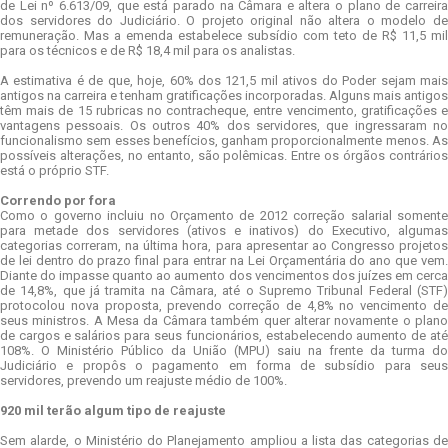
de Lei nº 6.613/09, que está parado na Câmara e altera o plano de carreira
dos servidores do Judiciário. O projeto original não altera o modelo de
remuneração. Mas a emenda estabelece subsídio com teto de R$ 11,5 mil
para os técnicos e de R$ 18,4 mil para os analistas.
A estimativa é de que, hoje, 60% dos 121,5 mil ativos do Poder sejam mais
antigos na carreira e tenham gratificações incorporadas. Alguns mais antigos
têm mais de 15 rubricas no contracheque, entre vencimento, gratificações e
vantagens pessoais. Os outros 40% dos servidores, que ingressaram no
funcionalismo sem esses benefícios, ganham proporcionalmente menos. As
possíveis alterações, no entanto, são polêmicas. Entre os órgãos contrários
está o próprio STF.
Correndo por fora
Como o governo incluiu no Orçamento de 2012 correção salarial somente
para metade dos servidores (ativos e inativos) do Executivo, algumas
categorias correram, na última hora, para apresentar ao Congresso projetos
de lei dentro do prazo final para entrar na Lei Orçamentária do ano que vem.
Diante do impasse quanto ao aumento dos vencimentos dos juízes em cerca
de 14,8%, que já tramita na Câmara, até o Supremo Tribunal Federal (STF)
protocolou nova proposta, prevendo correção de 4,8% no vencimento de
seus ministros. A Mesa da Câmara também quer alterar novamente o plano
de cargos e salários para seus funcionários, estabelecendo aumento de até
108%. O Ministério Público da União (MPU) saiu na frente da turma do
Judiciário e propôs o pagamento em forma de subsídio para seus
servidores, prevendo um reajuste médio de 100%.
920 mil terão algum tipo de reajuste
Sem alarde, o Ministério do Planejamento ampliou a lista das categorias de