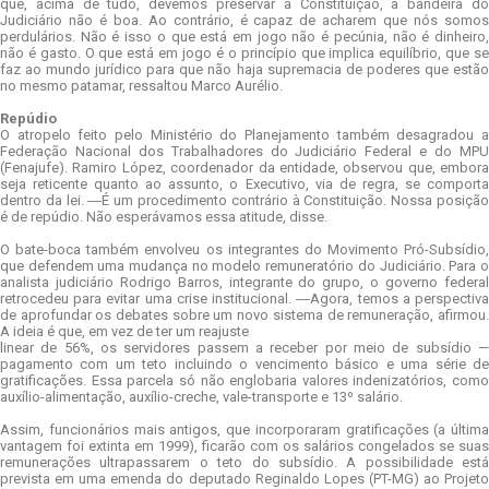
que, acima de tudo, devemos preservar a Constituição, a bandeira do
Judiciário não é boa. Ao contrário, é capaz de acharem que nós somos
perdulários. Não é isso o que está em jogo não é pecúnia, não é dinheiro,
não é gasto. O que está em jogo é o princípio que implica equilíbrio, que se
faz ao mundo jurídico para que não haja supremacia de poderes que estão
no mesmo patamar, ressaltou Marco Aurélio.
Repúdio
O atropelo feito pelo Ministério do Planejamento também desagradou a
Federação Nacional dos Trabalhadores do Judiciário Federal e do MPU
(Fenajufe). Ramiro López, coordenador da entidade, observou que, embora
seja reticente quanto ao assunto, o Executivo, via de regra, se comporta
dentro da lei. ―É um procedimento contrário à Constituição. Nossa posição
é de repúdio. Não esperávamos essa atitude, disse.
O bate-boca também envolveu os integrantes do Movimento Pró-Subsídio,
que defendem uma mudança no modelo remuneratório do Judiciário. Para o
analista judiciário Rodrigo Barros, integrante do grupo, o governo federal
retrocedeu para evitar uma crise institucional. ―Agora, temos a perspectiva
de aprofundar os debates sobre um novo sistema de remuneração, afirmou.
A ideia é que, em vez de ter um reajuste
linear de 56%, os servidores passem a receber por meio de subsídio —
pagamento com um teto incluindo o vencimento básico e uma série de
gratificações. Essa parcela só não englobaria valores indenizatórios, como
auxílio-alimentação, auxílio-creche, vale-transporte e 13º salário.
Assim, funcionários mais antigos, que incorporaram gratificações (a última
vantagem foi extinta em 1999), ficarão com os salários congelados se suas
remunerações ultrapassarem o teto do subsídio. A possibilidade está
prevista em uma emenda do deputado Reginaldo Lopes (PT-MG) ao Projeto