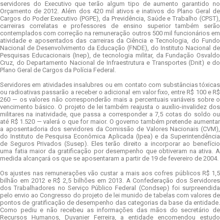
servidores do Executivo que terão algum tipo de aumento garantido no
Orçamento de 2012. Além dos 420 mil ativos e inativos do Plano Geral de
Cargos do Poder Executivo (PGPE), da Previdência, Saúde e Trabalho (CPST),
carreiras correlatas e professores de ensino superior também serão
contemplados com correção na remuneração outros 500 mil funcionários em
atividade e aposentados das carreiras da Ciência e Tecnologia, do Fundo
Nacional de Desenvolvimento da Educação (FNDE), do Instituto Nacional de
Pesquisas Educacionais (Inep), de tecnologia militar, da Fundação Osvaldo
Cruz, do Departamento Nacional de Infraestrutura e Transportes (Dnit) e do
Plano Geral de Cargos da Polícia Federal.
Servidores em atividades insalubres ou em contato com substâncias tóxicas
ou radioativas passarão a receber o adicional em valor fixo, entre R$ 100 e R$
260 — os valores não corresponderão mais a percentuais variáveis sobre o
vencimento básico. O projeto de lei também reajusta o auxílio-invalidez dos
militares na inatividade, que passa a corresponder a 7,5 cotas do soldo ou
até R$ 1.520 — valerá o que for maior. O governo também pretende aumentar
a aposentadoria dos servidores da Comissão de Valores Nacionais (CVM),
do Instituto de Pesquisa Econômica Aplicada (Ipea) e da Superintendência
de Seguros Privados (Susep). Eles terão direito a incorporar ao benefício
uma fatia maior da gratificação por desempenho que obtiveram na ativa. A
medida alcançará os que se aposentaram a partir de 19 de fevereiro de 2004.
Os ajustes nas remunerações vão custar a mais aos cofres públicos R$ 1,5
bilhão em 2012 e R$ 2,5 bilhões em 2013. A Confederação dos Servidores
dos Trabalhadores no Serviço Público Federal (Condsep) foi surpreendida
pelo envio ao Congresso do projeto de lei munido de tabelas com valores de
pontos de gratificação de desempenho das categorias da base da entidade.
Como pediu e não recebeu as informações das mãos do secretário de
Recursos Humanos, Duvanier Ferreira, a entidade encomendou estudo