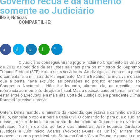
Governo recua e dá aumento
somente ao Judiciário
INSS
,
Notícias
COMPARTILHE:
O Judiciário conseguiu virar o jogo e incluir no Orçamento da União
de 2012 os pedidos de reajustes salariais para os ministros do Supremo
Tribunal Federal (STF) e para seus servidores. Ao divulgar, anteontem, a peça
orçamentária, a ministra do Planejamento, Miriam Belchior, foi incisiva e disse
que a pasta havia excluído as previsões no projeto encaminhado ao
Congresso Nacional. ―Não é adequado, afirmou ela, na ocasião, em
referência ao momento de ajuste fiscal. Mas a decisão causou tamanho mal-
estar entre o Executivo e a mais alta Corte de Justiça que a presidente Dilma
Rousseff precisou intervir.
Ontem, Dilma mandou o ministro da Fazenda, que estava a caminho de São
Paulo, cancelar o voo e ir para a Casa Civil. O comando foi para que o auxiliar
desse um jeito de incluir a proposta do Judiciário no Orçamento e reverter a
situação. No fim do dia, ao lado dos ministros José Eduardo Cardozo
(Justiça) e Luís Inácio Adams (Advocacia-Geral da União), Miriam foi
conversar com o presidente da Suprema Corte, Cezar Peluso, e garantiu que