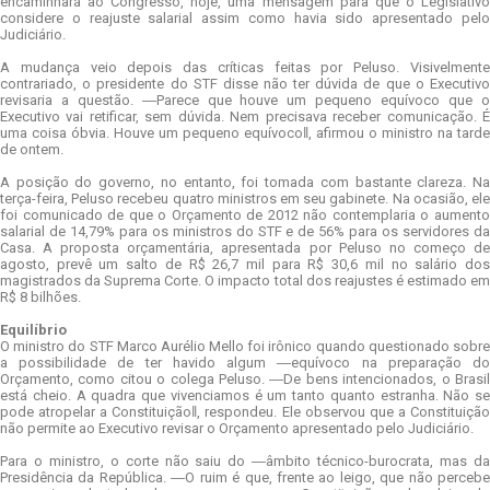
encaminhará ao Congresso, hoje, uma mensagem para que o Legislativo
considere o reajuste salarial assim como havia sido apresentado pelo
Judiciário.
A mudança veio depois das críticas feitas por Peluso. Visivelmente
contrariado, o presidente do STF disse não ter dúvida de que o Executivo
revisaria a questão. ―Parece que houve um pequeno equívoco que o
Executivo vai retificar, sem dúvida. Nem precisava receber comunicação. É
uma coisa óbvia. Houve um pequeno equívoco‖, afirmou o ministro na tarde
de ontem.
A posição do governo, no entanto, foi tomada com bastante clareza. Na
terça-feira, Peluso recebeu quatro ministros em seu gabinete. Na ocasião, ele
foi comunicado de que o Orçamento de 2012 não contemplaria o aumento
salarial de 14,79% para os ministros do STF e de 56% para os servidores da
Casa. A proposta orçamentária, apresentada por Peluso no começo de
agosto, prevê um salto de R$ 26,7 mil para R$ 30,6 mil no salário dos
magistrados da Suprema Corte. O impacto total dos reajustes é estimado em
R$ 8 bilhões.
Equilíbrio
O ministro do STF Marco Aurélio Mello foi irônico quando questionado sobre
a possibilidade de ter havido algum ―equívoco na preparação do
Orçamento, como citou o colega Peluso. ―De bens intencionados, o Brasil
está cheio. A quadra que vivenciamos é um tanto quanto estranha. Não se
pode atropelar a Constituição‖, respondeu. Ele observou que a Constituição
não permite ao Executivo revisar o Orçamento apresentado pelo Judiciário.
Para o ministro, o corte não saiu do ―âmbito técnico-burocrata, mas da
Presidência da República. ―O ruim é que, frente ao leigo, que não percebe