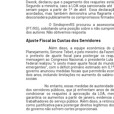
Dweck, declarou que o pagamento dos reajustes está
Segundo a ministra, caso a LOA seja sancionada até 1
seriam pagos a partir de 1º de abril. Essa declara
acordados, mas também demonstra uma flagrante me
desconsidera publicamente os compromissos firmados 
O SindisprevRS procurou a assessoria 
(PT/RS), solicitando uma posição sobre o não cumpri
dos autores. Não obtivemos resposta.
Ajuste Fiscal às Custas dos Servidores
Além disso, a equipe econômica do gove
Planejamento, Simone Tebet, e pelo ministro da Fazen
o pretexto de ajuste fiscal para postergar os reaj
mensagem ao Congresso Nacional, o presidente Lula
federal realizou “o sexto maior ajuste fiscal do mundo
emergentes”, com o déficit primário estimado em 0,1
governo anunciou medidas fiscais que permitirão ec
dois anos, incluindo limitações no aumento do salári
sociais.
No entanto, essas medidas de austeridade
dos servidores públicos, que já enfrentam anos de de
condicionar os reajustes à aprovação da LOA,
garantiria os aumentos a partir de janeiro, evidenc
trabalhadores do serviço público. Além disso, a retóric
como justificativa para postergar direitos legítimos d
do governo não sofrem cortes proporcionais.