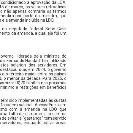
 condicionado à aprovação da LOA.
5 de março, os valores retroativos
ção não apenas contraria os termos
ntira por parte da ministra, que
e a emenda incluída na LDO.
do deputado federal Bohn Gass
mento da emenda, a qual ele foi um
rno, liderada pela ministra do
da, Fernando Haddad, tem utilizado
ustes salariais dos servidores. Em
 destacou que, em 2024, o governo
 e o terceiro maior entre os países
%, o menor da década. Para 2025, o
onomizar R$70 bilhões nos próximos
o-mínimo e restrições em benefícios
 têm sido implementadas às custas
fasagem salarial. A insistência em
 mesmo com a emenda na LDO que
ia uma falta de compromisso com os
a de evitar a “gastança” tem servido
os servidores, enquanto outras áreas