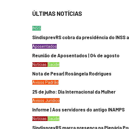
ÚLTIMAS NOTÍCIAS
INSS
SindisprevRS cobra da presidência do INSS a
Aposentados
Reunião de Aposentados | 04 de agosto
Notícias
Saúde
Nota de Pesar| Rosângela Rodrigues
Avisos
Padrão
25 de julho: Dia Internacional da Mulher
Avisos
Jurídico
Informe | Aos servidores do antigo INAMPS
Notícias
Saúde
SindisprevRS marca presença na Plenária Po