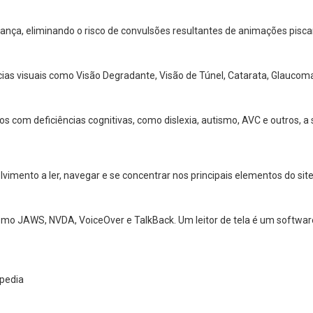
nça, eliminando o risco de convulsões resultantes de animações pisca
cias visuais como Visão Degradante, Visão de Túnel, Catarata, Glaucoma
os com deficiências cognitivas, como dislexia, autismo, AVC e outros,
mento a ler, navegar e se concentrar nos principais elementos do site 
 como JAWS, NVDA, VoiceOver e TalkBack. Um leitor de tela é um softw
ipedia