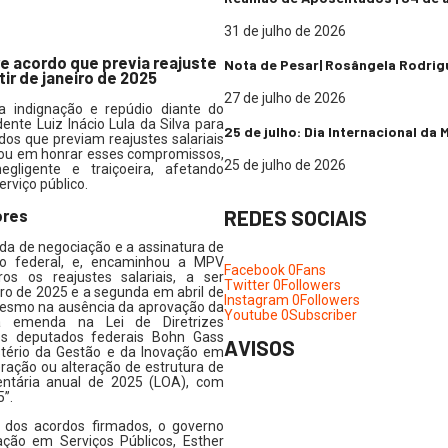
31 de julho de 2026
e acordo que previa reajuste
Nota de Pesar| Rosângela Rodrig
tir de janeiro de 2025
27 de julho de 2026
indignação e repúdio diante do
ente Luiz Inácio Lula da Silva para
25 de julho: Dia Internacional da
dos que previam reajustes salariais
lhou em honrar esses compromissos,
25 de julho de 2026
ligente e traiçoeira, afetando
rviço público.
REDES SOCIAIS
ores
da de negociação e a assinatura de
ico federal, e, encaminhou a MPV
Facebook
0
Fans
s os reajustes salariais, a ser
Twitter
0
Followers
ro de 2025 e a segunda em abril de
Instagram
0
Followers
mesmo na ausência da aprovação da
Youtube
0
Subscriber
ma emenda na Lei de Diretrizes
los deputados federais Bohn Gass
AVISOS
istério da Gestão e da Inovação em
ração ou alteração de estrutura de
mentária anual de 2025 (LOA), com
5”.
dos acordos firmados, o governo
ação em Serviços Públicos, Esther