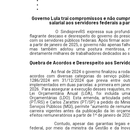
Governo Lula trai compromissos e não cumpr
salarial aos servidores federais a par
O SindisprevRS expressa sua profunda 
flagrante descaso e desrespeito do governo do presid
com os servidores públicos federais. Após firmar acor
a partir de janeiro de 2025, o governo não apenas fa
mas também adotou uma postura mentirosa, neg
diretamente milhares de trabalhadores dedicados ao se
Quebra de Acordos e Desrespeito aos Servid
Ao final de 2024 o governo finalizou a roda
acordos com diversas categorias do serviço públ
1286/2024 em 31/12/2024 que previa entre outro
implementados em duas parcelas: a primeira em janei
2026. Para assegurar a execução desses reajustes, 
Lei Orçamentária Anual (LOA), foi incluída u
Orçamentárias (LDO). Esta emenda, articulada pe
(PT/RS) e Carlos Zarattini (PT/SP) a pedido do Min
Serviços Públicos (MGI), permite “aumento de remune
carreira vigentes antes da publicação da lei orça
efeitos remuneratórios a partir de 1º de janeiro de 202
Contudo, apesar das garantias legais e 
federal, por meio da ministra da Gestão e da Inov