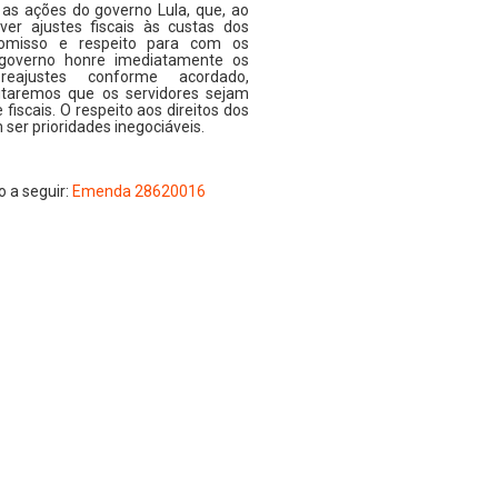
 ações do governo Lula, que, ao
er ajustes fiscais às custas dos
romisso e respeito para com os
o governo honre imediatamente os
eajustes conforme acordado,
taremos que os servidores sejam
iscais. O respeito aos direitos dos
 ser prioridades inegociáveis.
 a seguir:
Emenda 28620016