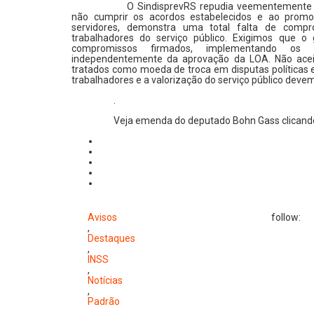
O SindisprevRS repudia veementemente as
não cumprir os acordos estabelecidos e ao promov
servidores, demonstra uma total falta de comp
trabalhadores do serviço público. Exigimos que 
compromissos firmados, implementando os r
independentemente da aprovação da LOA. Não acei
tratados como moeda de troca em disputas políticas e f
trabalhadores e a valorização do serviço público devem
.
Veja emenda do deputado Bohn Gass clicando
Avisos
follow:
,
Destaques
,
INSS
,
Notícias
,
Padrão