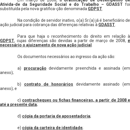
Ativida-de da Seguridade Social e do Trabalho – GDASST
foi
substituída pela nova gratifica-ção denominada
GDPST
.
Na condição de servidor inativo, o(a) Sr.(a) já é beneficiário de
ação judicial para cobrança das diferenças relativas à
GDASST
.
Para que haja o reconhecimento do direito em relação à
GDPST
, cujas diferenças são devidas a partir de março de 2008,
é
necessário o ajuizamento de nova ação judicial
.
Os documentos necessários ao ingresso da ação são:
a)
procuração
devidamente preenchida e assinada (em
anexo);
b)
contrato de honorários
devidamente assinado (e
anexo); e
c)
contracheques ou fichas financeiras, a partir de 2008 
até a presente data
;
d)
cópia da portaria de aposentadoria
;
e)
cópia da carteira de identidade
;