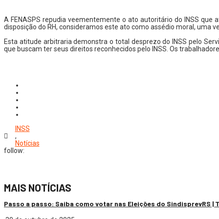
A FENASPS repudia veementemente o ato autoritário do INSS que atra
disposição do RH, consideramos este ato como assédio moral, uma vez
Esta atitude arbitraria demonstra o total desprezo do INSS pelo Ser
que buscam ter seus direitos reconhecidos pelo INSS. Os trabalhadores
INSS
,
Notícias
follow:
MAIS NOTÍCIAS
Passo a passo: Saiba como votar nas Eleições do SindisprevRS |