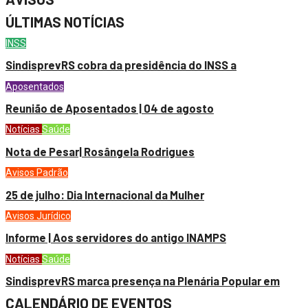
ÚLTIMAS NOTÍCIAS
INSS
SindisprevRS cobra da presidência do INSS a
Aposentados
Reunião de Aposentados | 04 de agosto
Notícias
Saúde
Nota de Pesar| Rosângela Rodrigues
Avisos
Padrão
25 de julho: Dia Internacional da Mulher
Avisos
Jurídico
Informe | Aos servidores do antigo INAMPS
Notícias
Saúde
SindisprevRS marca presença na Plenária Popular em
CALENDÁRIO DE EVENTOS