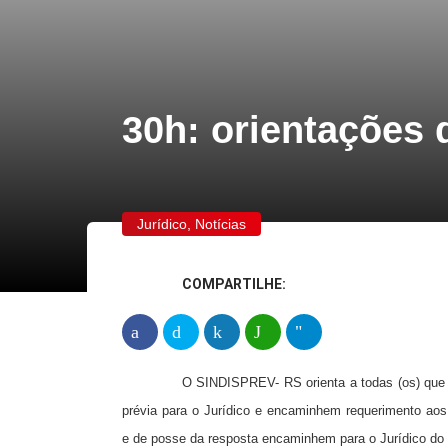
30h: orientações 
Jurídico
,
Notícias
COMPARTILHE:
O SINDISPREV- RS orienta a todas (os) que s
prévia para o Jurídico e encaminhem requerimento aos 
e de posse da resposta encaminhem para o Jurídico do 