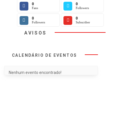
0
0
Fans
Followers
0
0
Followers
Subscriber
AVISOS
CALENDÁRIO DE EVENTOS
Nenhum evento encontrado!
NOTÍ
INSS
APOSENTADOS
SAÚD
SindisprevRS cobra
Reunião de
Nota d
da presidência do
Aposentados | 04 de
Rosâng
INSS a
agosto
Rodrig