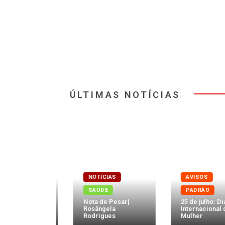
ÚLTIMAS NOTÍCIAS
NOTÍCIAS
AVISOS
TADOS
SAÚDE
PADRÃO
e
Nota de Pesar|
25 de julho: Dia
os | 04 de
Rosângela
Internacional da
Rodrigues
Mulher