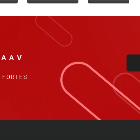
T
S FORTES