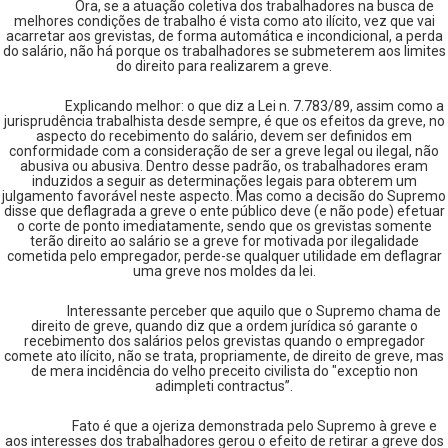
Ora, se a atuação coletiva dos trabalhadores na busca de
melhores condições de trabalho é vista como ato ilícito, vez que vai
acarretar aos grevistas, de forma automática e incondicional, a perda
do salário, não há porque os trabalhadores se submeterem aos limites
do direito para realizarem a greve.
Explicando melhor: o que diz a Lei n. 7.783/89, assim como a
jurisprudência trabalhista desde sempre, é que os efeitos da greve, no
aspecto do recebimento do salário, devem ser definidos em
conformidade com a consideração de ser a greve legal ou ilegal, não
abusiva ou abusiva. Dentro desse padrão, os trabalhadores eram
induzidos a seguir as determinações legais para obterem um
julgamento favorável neste aspecto. Mas como a decisão do Supremo
disse que deflagrada a greve o ente público deve (e não pode) efetuar
o corte de ponto imediatamente, sendo que os grevistas somente
terão direito ao salário se a greve for motivada por ilegalidade
cometida pelo empregador, perde-se qualquer utilidade em deflagrar
uma greve nos moldes da lei.
Interessante perceber que aquilo que o Supremo chama de
direito de greve, quando diz que a ordem jurídica só garante o
recebimento dos salários pelos grevistas quando o empregador
comete ato ilícito, não se trata, propriamente, de direito de greve, mas
de mera incidência do velho preceito civilista do "exceptio non
adimpleti contractus”.
Fato é que a ojeriza demonstrada pelo Supremo à greve e
aos interesses dos trabalhadores gerou o efeito de retirar a greve dos