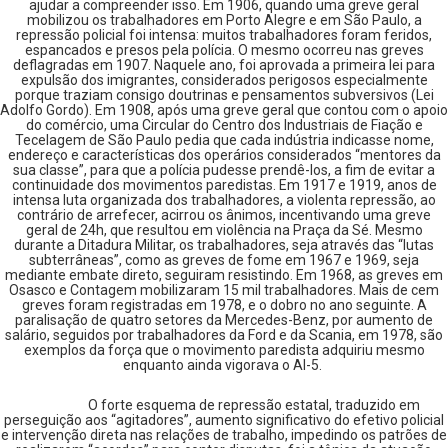
ajudar a compreender isso. Em 1906, quando uma greve geral
mobilizou os trabalhadores em Porto Alegre e em São Paulo, a
repressão policial foi intensa: muitos trabalhadores foram feridos,
espancados e presos pela polícia. O mesmo ocorreu nas greves
deflagradas em 1907. Naquele ano, foi aprovada a primeira lei para
expulsão dos imigrantes, considerados perigosos especialmente
porque traziam consigo doutrinas e pensamentos subversivos (Lei
Adolfo Gordo). Em 1908, após uma greve geral que contou com o apoio
do comércio, uma Circular do Centro dos Industriais de Fiação e
Tecelagem de São Paulo pedia que cada indústria indicasse nome,
endereço e características dos operários considerados “mentores da
sua classe”, para que a polícia pudesse prendê-los, a fim de evitar a
continuidade dos movimentos paredistas. Em 1917 e 1919, anos de
intensa luta organizada dos trabalhadores, a violenta repressão, ao
contrário de arrefecer, acirrou os ânimos, incentivando uma greve
geral de 24h, que resultou em violência na Praça da Sé. Mesmo
durante a Ditadura Militar, os trabalhadores, seja através das “lutas
subterrâneas”, como as greves de fome em 1967 e 1969, seja
mediante embate direto, seguiram resistindo. Em 1968, as greves em
Osasco e Contagem mobilizaram 15 mil trabalhadores. Mais de cem
greves foram registradas em 1978, e o dobro no ano seguinte. A
paralisação de quatro setores da Mercedes-Benz, por aumento de
salário, seguidos por trabalhadores da Ford e da Scania, em 1978, são
exemplos da força que o movimento paredista adquiriu mesmo
enquanto ainda vigorava o AI-5.
O forte esquema de repressão estatal, traduzido em
perseguição aos “agitadores”, aumento significativo do efetivo policial
e intervenção direta nas relações de trabalho, impedindo os patrões de