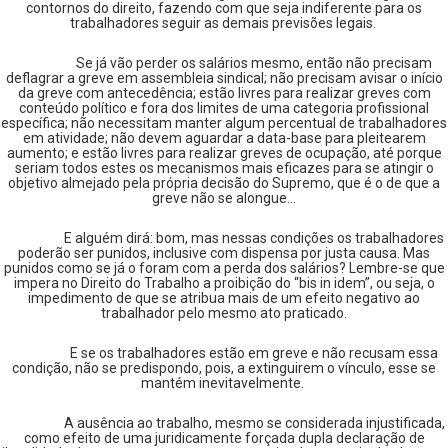
contornos do direito, fazendo com que seja indiferente para os
trabalhadores seguir as demais previsões legais.
Se já vão perder os salários mesmo, então não precisam
deflagrar a greve em assembleia sindical; não precisam avisar o início
da greve com antecedência; estão livres para realizar greves com
conteúdo político e fora dos limites de uma categoria profissional
específica; não necessitam manter algum percentual de trabalhadores
em atividade; não devem aguardar a data-base para pleitearem
aumento; e estão livres para realizar greves de ocupação, até porque
seriam todos estes os mecanismos mais eficazes para se atingir o
objetivo almejado pela própria decisão do Supremo, que é o de que a
greve não se alongue…
E alguém dirá: bom, mas nessas condições os trabalhadores
poderão ser punidos, inclusive com dispensa por justa causa. Mas
punidos como se já o foram com a perda dos salários? Lembre-se que
impera no Direito do Trabalho a proibição do “bis in idem”, ou seja, o
impedimento de que se atribua mais de um efeito negativo ao
trabalhador pelo mesmo ato praticado.
E se os trabalhadores estão em greve e não recusam essa
condição, não se predispondo, pois, a extinguirem o vínculo, esse se
mantém inevitavelmente.
A ausência ao trabalho, mesmo se considerada injustificada,
como efeito de uma juridicamente forçada dupla declaração de