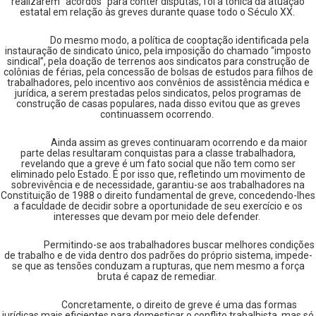
realizarem “acordos” para conter disputas, foi a tônica da atuação
estatal em relação às greves durante quase todo o Século XX.
Do mesmo modo, a política de cooptação identificada pela
instauração de sindicato único, pela imposição do chamado “imposto
sindical”, pela doação de terrenos aos sindicatos para construção de
colônias de férias, pela concessão de bolsas de estudos para filhos de
trabalhadores, pelo incentivo aos convênios de assistência médica e
jurídica, a serem prestadas pelos sindicatos, pelos programas de
construção de casas populares, nada disso evitou que as greves
continuassem ocorrendo.
Ainda assim as greves continuaram ocorrendo e da maior
parte delas resultaram conquistas para a classe trabalhadora,
revelando que a greve é um fato social que não tem como ser
eliminado pelo Estado. É por isso que, refletindo um movimento de
sobrevivência e de necessidade, garantiu-se aos trabalhadores na
Constituição de 1988 o direito fundamental de greve, concedendo-lhes
a faculdade de decidir sobre a oportunidade de seu exercício e os
interesses que devam por meio dele defender.
Permitindo-se aos trabalhadores buscar melhores condições
de trabalho e de vida dentro dos padrões do próprio sistema, impede-
se que as tensões conduzam a rupturas, que nem mesmo a força
bruta é capaz de remediar.
Concretamente, o direito de greve é uma das formas
jurídicas mais eficientes para domesticar o conflito trabalhista, mas só