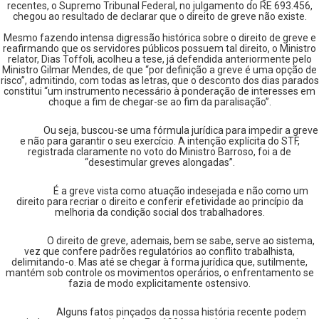
recentes, o Supremo Tribunal Federal, no julgamento do RE 693.456,
chegou ao resultado de declarar que o direito de greve não existe.
Mesmo fazendo intensa digressão histórica sobre o direito de greve e
reafirmando que os servidores públicos possuem tal direito, o Ministro
relator, Dias Toffoli, acolheu a tese, já defendida anteriormente pelo
Ministro Gilmar Mendes, de que “por definição a greve é uma opção de
risco”, admitindo, com todas as letras, que o desconto dos dias parados
constitui “um instrumento necessário à ponderação de interesses em
choque a fim de chegar-se ao fim da paralisação”.
Ou seja, buscou-se uma fórmula jurídica para impedir a greve
e não para garantir o seu exercício. A intenção explícita do STF,
registrada claramente no voto do Ministro Barroso, foi a de
“desestimular greves alongadas”.
É a greve vista como atuação indesejada e não como um
direito para recriar o direito e conferir efetividade ao princípio da
melhoria da condição social dos trabalhadores.
O direito de greve, ademais, bem se sabe, serve ao sistema,
vez que confere padrões regulatórios ao conflito trabalhista,
delimitando-o. Mas até se chegar à forma jurídica que, sutilmente,
mantém sob controle os movimentos operários, o enfrentamento se
fazia de modo explicitamente ostensivo.
Alguns fatos pinçados da nossa história recente podem