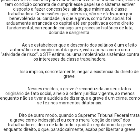
tem condição concreta de cumprir esse papel se o sistema estiver
disposto a fazer concessões, ainda que mínimas, à classe
trabalhadora. Concessões que, ademais, não se efetivaram por
benevolência ou caridade, já que a greve, como fato social, foi
arduamente arrancada do capital até ser positivada como direito
fundamental, carregando consigo um processo histórico de luta,
dolorida e sangrenta.
Ao se estabelecer que o desconto dos salários é um efeito
automático e incondicional da greve, vista apenas como uma
“atividade de risco”, o STF estimulou uma intolerância sistêmica contra
os interesses da classe trabalhadora.
Isso implica, concretamente, negar a existência do direito de
greve.
Nesses moldes, a greve é reconduzida ao seu status
originário de fato social, alheio à ordem jurídica vigente, ao menos
enquanto não se tiver a audácia de dizer que a greve é um crime, como
se fez nos momentos ditatoriais.
Dito de outro modo, quando o Supremo Tribunal Federal trata
a greve como indesejável ou como mera “opção de risco” dos
trabalhadores, deixa de lado todo o padrão regulatório da greve
enquanto direito, o que, paradoxalmente, acaba por libertar a greve.