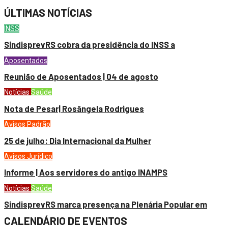
ÚLTIMAS NOTÍCIAS
INSS
SindisprevRS cobra da presidência do INSS a
Aposentados
Reunião de Aposentados | 04 de agosto
Notícias
Saúde
Nota de Pesar| Rosângela Rodrigues
Avisos
Padrão
25 de julho: Dia Internacional da Mulher
Avisos
Jurídico
Informe | Aos servidores do antigo INAMPS
Notícias
Saúde
SindisprevRS marca presença na Plenária Popular em
CALENDÁRIO DE EVENTOS