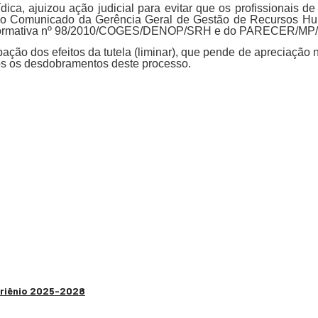
ca, ajuizou ação judicial para evitar que os profissionais 
o do Comunicado da Gerência Geral de Gestão de Recursos 
a Informativa nº 98/2010/COGES/DENOP/SRH e do PARECER/MP
o dos efeitos da tutela (liminar), que pende de apreciação na 
dos os desdobramentos deste processo.
 Triênio 2025-2028