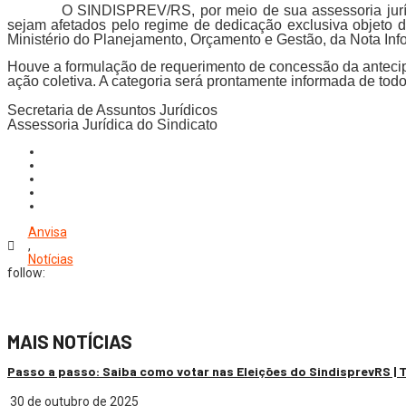
O SINDISPREV/RS, por meio de sua assessoria jurídi
sejam afetados pelo regime de dedicação exclusiva objet
Ministério do Planejamento, Orçamento e Gestão, da Not
Houve a formulação de requerimento de concessão da antecipaçã
ação coletiva. A categoria será prontamente informada de to
Secretaria de Assuntos Jurídicos
Assessoria Jurídica do Sindicato
Anvisa
,
Notícias
follow:
MAIS NOTÍCIAS
Passo a passo: Saiba como votar nas Eleições do SindisprevRS |
30 de outubro de 2025