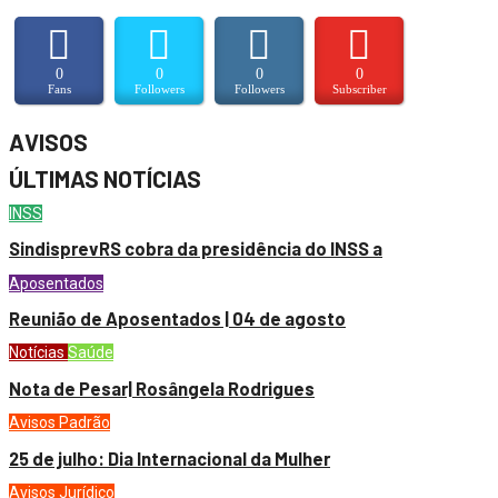
0
0
0
0
Fans
Followers
Followers
Subscriber
AVISOS
ÚLTIMAS NOTÍCIAS
INSS
SindisprevRS cobra da presidência do INSS a
Aposentados
Reunião de Aposentados | 04 de agosto
Notícias
Saúde
Nota de Pesar| Rosângela Rodrigues
Avisos
Padrão
25 de julho: Dia Internacional da Mulher
Avisos
Jurídico