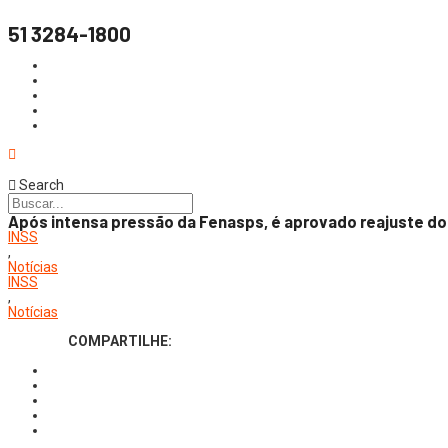
51 3284-1800
Search
Após intensa pressão da Fenasps, é aprovado reajuste d
INSS
,
Notícias
INSS
,
Notícias
COMPARTILHE: