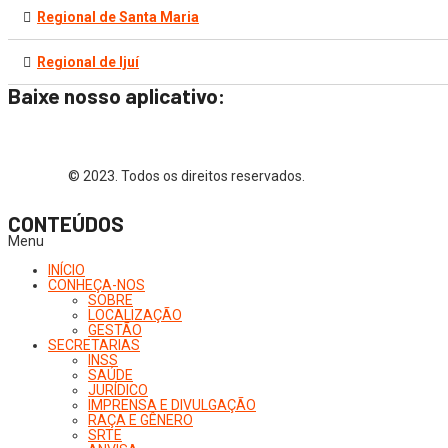
Regional de Santa Maria
Regional de Ijuí
Baixe nosso aplicativo:
© 2023. Todos os direitos reservados.
CONTEÚDOS
Menu
INÍCIO
CONHEÇA-NOS
SOBRE
LOCALIZAÇÃO
GESTÃO
SECRETARIAS
INSS
SAÚDE
JURÍDICO
IMPRENSA E DIVULGAÇÃO
RAÇA E GÊNERO
SRTE