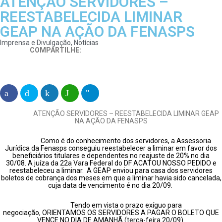
ATENÇÃO SERVIDORES –
REESTABELECIDA LIMINAR
GEAP NA AÇÃO DA FENASPS
Imprensa e Divulgação
,
Notícias
COMPARTILHE:
​ATENÇÃO SERVIDORES – REESTABELECIDA LIMINAR GEAP
NA AÇÃO DA FENASPS
Como é do conhecimento dos servidores, a Assessoria
Jurídica da Fenasps conseguiu reestabelecer a liminar em favor dos
beneficiários titulares e dependentes no reajuste de 20% no dia
30/08. A juíza da 22a Vara Federal do DF ACATOU NOSSO PEDIDO e
reestabeleceu a liminar. A GEAP enviou para casa dos servidores
boletos de cobrança dos meses em que a liminar havia sido cancelada,
cuja data de vencimento é no dia 20/09.
Tendo em vista o prazo exíguo para
negociação, ORIENTAMOS OS SERVIDORES A PAGAR O BOLETO QUE
VENCE NO DIA DE AMANHÃ (terça-feira 20/09).