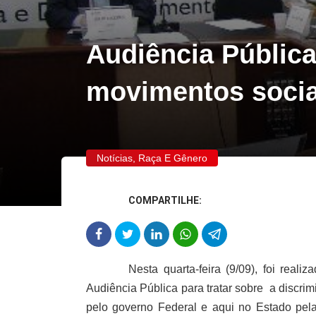
Audiência Pública
movimentos socia
Notícias
,
Raça E Gênero
COMPARTILHE:
Nesta quarta-feira (9/09), foi rea
Audiência Pública para tratar sobre a discri
pelo governo Federal e aqui no Estado pela