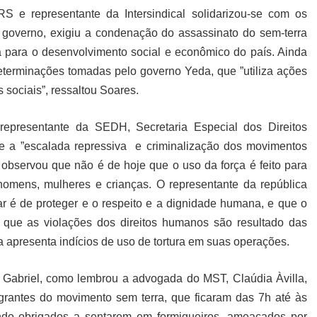
-RS e representante da Intersindical solidarizou-se com os
 governo, exigiu a condenação do assassinato do sem-terra
a para o desenvolvimento social e econômico do país. Ainda
determinações tomadas pelo governo Yeda, que ”utiliza ações
 sociais”, ressaltou Soares.
representante da SEDH, Secretaria Especial dos Direitos
e a ”escalada repressiva e criminalização dos movimentos
 observou que não é de hoje que o uso da força é feito para
 homens, mulheres e crianças. O representante da república
ar é de proteger e o respeito e a dignidade humana, e que o
 que as violações dos direitos humanos são resultado das
da apresenta indícios de uso de tortura em suas operações.
ão Gabriel, como lembrou a advogada do MST, Claúdia Àvilla,
egrantes do movimento sem terra, que ficaram das 7h até às
ndo obrigados a sentarem em formigueiros, ameaçados por