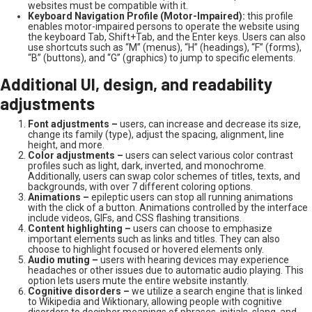
websites must be compatible with it.
Keyboard Navigation Profile (Motor-Impaired):
this profile
enables motor-impaired persons to operate the website using
the keyboard Tab, Shift+Tab, and the Enter keys. Users can also
use shortcuts such as “M” (menus), “H” (headings), “F” (forms),
“B” (buttons), and “G” (graphics) to jump to specific elements.
Additional UI, design, and readability
adjustments
Font adjustments –
users, can increase and decrease its size,
change its family (type), adjust the spacing, alignment, line
height, and more.
Color adjustments –
users can select various color contrast
profiles such as light, dark, inverted, and monochrome.
Additionally, users can swap color schemes of titles, texts, and
backgrounds, with over 7 different coloring options.
Animations –
epileptic users can stop all running animations
with the click of a button. Animations controlled by the interface
include videos, GIFs, and CSS flashing transitions.
Content highlighting –
users can choose to emphasize
important elements such as links and titles. They can also
choose to highlight focused or hovered elements only.
Audio muting –
users with hearing devices may experience
headaches or other issues due to automatic audio playing. This
option lets users mute the entire website instantly.
Cognitive disorders –
we utilize a search engine that is linked
to Wikipedia and Wiktionary, allowing people with cognitive
disorders to decipher meanings of phrases, initials, slang, and