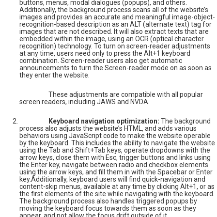
buttons, menus, modal dialogues (popups), and others.
Additionally, the background process scans all of the website’s
images and provides an accurate and meaningful image-object-
recognition-based description as an ALT (alternate text) tag for
images that are not described. It will also extract texts that are
embedded within the image, using an OCR (optical character
recognition) technology. To turn on screen-reader adjustments
at any time, users need only to press the Alt+1 keyboard
combination. Screen-reader users also get automatic
announcements to turn the Screen-reader mode on as soon as
they enter the website.
These adjustments are compatible with all popular
screen readers, including JAWS and NVDA.
Keyboard navigation optimization:
The background
process also adjusts the website’s HTML, and adds various
behaviors using JavaScript code to make the website operable
by the keyboard. This includes the ability to navigate the website
using the Tab and Shift+Tab keys, operate dropdowns with the
arrow keys, close them with Esc, trigger buttons and links using
the Enter key, navigate between radio and checkbox elements
using the arrow keys, and fill them in with the Spacebar or Enter
key.Additionally, keyboard users will find quick-navigation and
content-skip menus, available at any time by clicking Alt+1, or as
the first elements of the site while navigating with the keyboard.
The background process also handles triggered popups by
moving the keyboard focus towards them as soon as they
appear, and not allow the focus drift outside of it.