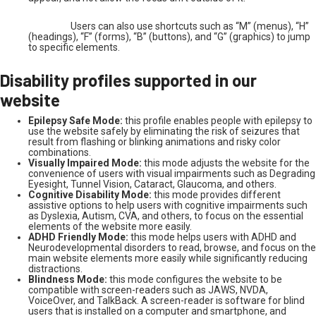
Users can also use shortcuts such as “M” (menus), “H”
(headings), “F” (forms), “B” (buttons), and “G” (graphics) to jump
to specific elements.
Disability profiles supported in our
website
Epilepsy Safe Mode:
this profile enables people with epilepsy to
use the website safely by eliminating the risk of seizures that
result from flashing or blinking animations and risky color
combinations.
Visually Impaired Mode:
this mode adjusts the website for the
convenience of users with visual impairments such as Degrading
Eyesight, Tunnel Vision, Cataract, Glaucoma, and others.
Cognitive Disability Mode:
this mode provides different
assistive options to help users with cognitive impairments such
as Dyslexia, Autism, CVA, and others, to focus on the essential
elements of the website more easily.
ADHD Friendly Mode:
this mode helps users with ADHD and
Neurodevelopmental disorders to read, browse, and focus on the
main website elements more easily while significantly reducing
distractions.
Blindness Mode:
this mode configures the website to be
compatible with screen-readers such as JAWS, NVDA,
VoiceOver, and TalkBack. A screen-reader is software for blind
users that is installed on a computer and smartphone, and