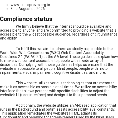
www.sindisprevrs.org.br
8 de August de 2026
Compliance status
We firmly believe that the internet should be available and
accessible to anyone, and are committed to providing a website that is
accessible to the widest possible audience, regardless of circumstance
and ability.
To fulfill this, we aim to adhere as strictly as possible to the
World Wide Web Consortium’s (W3C) Web Content Accessibility
Guidelines 2.1 (WCAG 2.1) at the AA level. These guidelines explain how
to make web content accessible to people with a wide array of
disabilities. Complying with those guidelines helps us ensure that the
website is accessible to all people: blind people, people with motor
impairments, visual impairment, cognitive disabilities, and more.
This website utilizes various technologies that are meant to
make it as accessible as possible at all times. We utilize an accessibility
interface that allows persons with specific disabilities to adjust the
website’s UI (user interface) and design it to their personal needs.
Additionally, the website utilizes an AI-based application that
runs in the background and optimizes its accessibility level constantly.
This application remediates the website’s HTML, adapts Its
functionality and behavior for screen-readers used by the blind users,