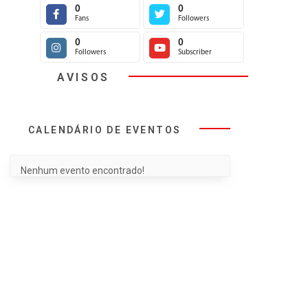
0
0
Fans
Followers
0
0
Followers
Subscriber
AVISOS
CALENDÁRIO DE EVENTOS
Nenhum evento encontrado!
NOTÍ
INSS
APOSENTADOS
SAÚD
SindisprevRS cobra
Reunião de
Nota d
da presidência do
Aposentados | 04 de
Rosâng
INSS a
agosto
Rodrig