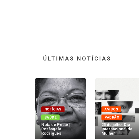
ÚLTIMAS NOTÍCIAS
NOTÍCIAS
AVISOS
TADOS
SAÚDE
PADRÃO
e
Nota de Pesar|
25 de julho: Dia
os | 04 de
Rosângela
Internacional da
Rodrigues
Mulher