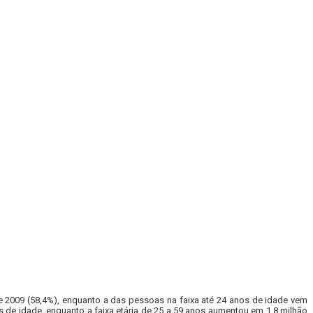
e 2009 (58,4%), enquanto a das pessoas na faixa até 24 anos de idade vem
de idade, enquanto a faixa etária de 25 a 59 anos aumentou em 1,8 milhão