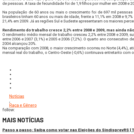
de pessoas. A taxa de fecundidade foi de 1,9 filhos por mulher em 2008 e 20
Na população de 60 anos ou mais o crescimento foi de 697 mil pessoas 
brasileiros tinham 60 anos ou mais de idade, frente a 11,1% em 2008 e 9,7
21,4% em 2009. Já as regiões Sul e Sudeste apresentaram os maiores percent
Rendimento do trabalho cresce 2,2% entre 2008 e 2009, mas ainda nã
O rendimento médio mensal de trabalho cresceu 2,2% entre 2008 e 2009, sub
entre 2006 e 2007 (3,1%) e 2005 e 2006 (7,2%). O quarto ano consecutivo 
2004 alcançou 20%.
Na comparação com 2008, o maior crescimento ocorreu no Norte (4,4%), atin
mensal real do trabalho, o Centro-Oeste (-0,6%) continuava entretanto com o 
Notícias
,
Raça e Gênero
follow:
MAIS NOTÍCIAS
Passo a passo: Saiba como votar nas Eleições do SindisprevRS |