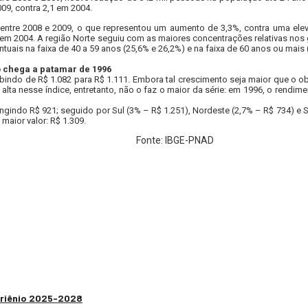
09, contra 2,1 em 2004.
entre 2008 e 2009, o que representou um aumento de 3,3%, contra uma elev
% em 2004. A região Norte seguiu com as maiores concentrações relativas nos
uais na faixa de 40 a 59 anos (25,6% e 26,2%) e na faixa de 60 anos ou mais 
o chega a patamar de 1996
indo de R$ 1.082 para R$ 1.111. Embora tal crescimento seja maior que o ob
de alta nesse índice, entretanto, não o faz o maior da série: em 1996, o re
gindo R$ 921; seguido por Sul (3% – R$ 1.251), Nordeste (2,7% – R$ 734) e 
maior valor: R$ 1.309.
Fonte: IBGE-PNAD
 Triênio 2025-2028