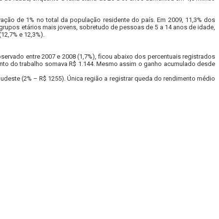
ação de 1% no total da população residente do país. Em 2009, 11,3% dos
 grupos etários mais jovens, sobretudo de pessoas de 5 a 14 anos de idade,
(12,7% e 12,3%).
servado entre 2007 e 2008 (1,7%), ficou abaixo dos percentuais registrados
ndimento do trabalho somava R$ 1.144. Mesmo assim o ganho acumulado desde
Sudeste (2% – R$ 1255). Única região a registrar queda do rendimento médio