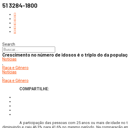
51 3284-1800
Search
Crescimento no número de idosos é o triplo do da popul
Notícias
,
Raça e Gênero
Notícias
,
Raça e Gênero
COMPARTILHE:
A participação das pessoas com 25 anos ou mais de idade no to
diminuindo e caiu 46,3% para 41,6% no mesmo período. Na comparação entr