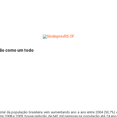
ação como um todo
tal da população brasileira vem aumentando ano a ano entre 2004 (53,7%) 
e 2008 e 2009, houve redução de 642 mil pessoas na população até 24 anos 