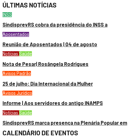
ÚLTIMAS NOTÍCIAS
INSS
SindisprevRS cobra da presidência do INSS a
Aposentados
Reunião de Aposentados | 04 de agosto
Notícias
Saúde
Nota de Pesar| Rosângela Rodrigues
Avisos
Padrão
25 de julho: Dia Internacional da Mulher
Avisos
Jurídico
Informe | Aos servidores do antigo INAMPS
Notícias
Saúde
SindisprevRS marca presença na Plenária Popular em
CALENDÁRIO DE EVENTOS