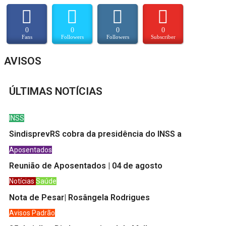
0
0
0
0
Fans
Followers
Followers
Subscriber
AVISOS
ÚLTIMAS NOTÍCIAS
INSS
SindisprevRS cobra da presidência do INSS a
Aposentados
Reunião de Aposentados | 04 de agosto
Notícias
Saúde
Nota de Pesar| Rosângela Rodrigues
Avisos
Padrão