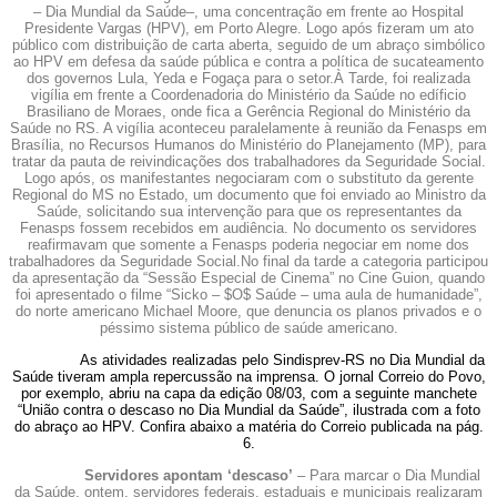
– Dia Mundial da Saúde–, uma concentração em frente ao Hospital
Presidente Vargas (HPV),
em Porto Alegre.
Logo
após fizeram um ato
público com distribuição de carta aberta, seguido de um abraço simbólico
ao HPV em defesa da saúde pública e contra a política de sucateamento
dos governos Lula, Yeda e Fogaça para o setor.
À Tarde, foi realizada
vigília em frente a Coordenadoria do Ministério da Saúde no edíficio
Brasiliano de Moraes, onde fica a Gerência Regional do Ministério da
Saúde no RS. A vigília aconteceu paralelamente à reunião da Fenasps em
Brasília, no Recursos Humanos do Ministério do Planejamento (MP), para
tratar da pauta de reivindicações dos trabalhadores da Seguridade Social.
Logo após, os manifestantes negociaram com o substituto da gerente
Regional do MS no Estado, um documento que foi enviado ao Ministro da
Saúde, solicitando sua intervenção para que os representantes da
Fenasps fossem recebidos
em audiência. No
documento os servidores
reafirmavam que somente a Fenasps poderia negociar em nome dos
trabalhadores da Seguridade Social.
No final da tarde a categoria participou
da apresentação da “Sessão Especial de Cinema” no Cine Guion, quando
foi apresentado o filme “Sicko – $O$ Saúde – uma aula de humanidade”,
do norte americano Michael Moore, que denuncia os planos privados e o
péssimo sistema público de saúde americano.
As atividades realizadas pelo Sindisprev-RS no Dia Mundial da
Saúde tiveram ampla repercussão na imprensa. O jornal Correio do Povo,
por exemplo, abriu na capa da edição 08/03, com a seguinte manchete
“União contra o descaso no Dia Mundial da Saúde”, ilustrada com a foto
do abraço ao HPV. Confira abaixo a matéria do Correio publicada na pág.
6.
Servidores apontam ‘descaso’
–
Para marcar o Dia Mundial
da Saúde, ontem, servidores federais, estaduais e municipais realizaram