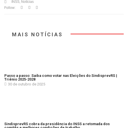
INSS
,
Notícias
Follow:
MAIS NOTÍCIAS
Passo a passo: Saiba como votar nas Eleições do SindisprevRS |
Triênio 2025-2028
30 de outubro de 2025
SindisprevRS cobra da presidência do INSS a retomada dos
comitês e melhores condições de trabalho