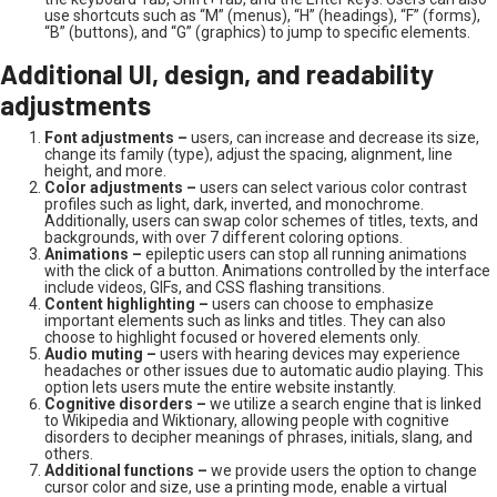
use shortcuts such as “M” (menus), “H” (headings), “F” (forms),
“B” (buttons), and “G” (graphics) to jump to specific elements.
Additional UI, design, and readability
adjustments
Font adjustments –
users, can increase and decrease its size,
change its family (type), adjust the spacing, alignment, line
height, and more.
Color adjustments –
users can select various color contrast
profiles such as light, dark, inverted, and monochrome.
Additionally, users can swap color schemes of titles, texts, and
backgrounds, with over 7 different coloring options.
Animations –
epileptic users can stop all running animations
with the click of a button. Animations controlled by the interface
include videos, GIFs, and CSS flashing transitions.
Content highlighting –
users can choose to emphasize
important elements such as links and titles. They can also
choose to highlight focused or hovered elements only.
Audio muting –
users with hearing devices may experience
headaches or other issues due to automatic audio playing. This
option lets users mute the entire website instantly.
Cognitive disorders –
we utilize a search engine that is linked
to Wikipedia and Wiktionary, allowing people with cognitive
disorders to decipher meanings of phrases, initials, slang, and
others.
Additional functions –
we provide users the option to change
cursor color and size, use a printing mode, enable a virtual