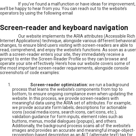
If you’ve found a malfunction or have ideas for improvement,
we’ll be happy to hear from you. You can reach out to the website’s
operators by using the following email
Screen-reader and keyboard navigation
Our website implements the ARIA attributes (Accessible Rich
Internet Applications) technique, alongside various different behavioral
changes, to ensure blind users visiting with screen-readers are able to
read, comprehend, and enjoy the website’s functions. As soon as a user
with a screen-reader enters your site, they immediately receive a
prompt to enter the Screen-Reader Profile so they can browse and
operate your site effectively. Here’s how our website covers some of
the most important screen-reader requirements, alongside console
screenshots of code examples:
Screen-reader optimization:
we run a background
process that learns the website’s components from top to
bottom, to ensure ongoing compliance even when updating the
website. In this process, we provide screen-readers with
meaningful data using the ARIA set of attributes. For example,
we provide accurate form labels; descriptions for actionable
icons (social media icons, search icons, cart icons, etc.);
validation guidance for form inputs; element roles such as
buttons, menus, modal dialogues (popups), and others.
Additionally, the background process scans all of the website’s
images and provides an accurate and meaningful image-object-
recognition-based description as an ALT (alternate text) tag for