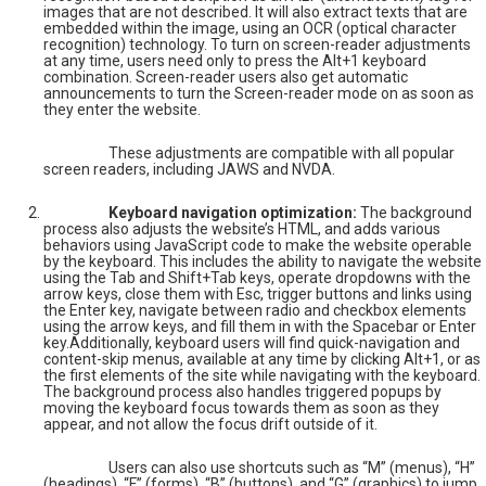
images that are not described. It will also extract texts that are
embedded within the image, using an OCR (optical character
recognition) technology. To turn on screen-reader adjustments
at any time, users need only to press the Alt+1 keyboard
combination. Screen-reader users also get automatic
announcements to turn the Screen-reader mode on as soon as
they enter the website.
These adjustments are compatible with all popular
screen readers, including JAWS and NVDA.
Keyboard navigation optimization:
The background
process also adjusts the website’s HTML, and adds various
behaviors using JavaScript code to make the website operable
by the keyboard. This includes the ability to navigate the website
using the Tab and Shift+Tab keys, operate dropdowns with the
arrow keys, close them with Esc, trigger buttons and links using
the Enter key, navigate between radio and checkbox elements
using the arrow keys, and fill them in with the Spacebar or Enter
key.Additionally, keyboard users will find quick-navigation and
content-skip menus, available at any time by clicking Alt+1, or as
the first elements of the site while navigating with the keyboard.
The background process also handles triggered popups by
moving the keyboard focus towards them as soon as they
appear, and not allow the focus drift outside of it.
Users can also use shortcuts such as “M” (menus), “H”
(headings), “F” (forms), “B” (buttons), and “G” (graphics) to jump