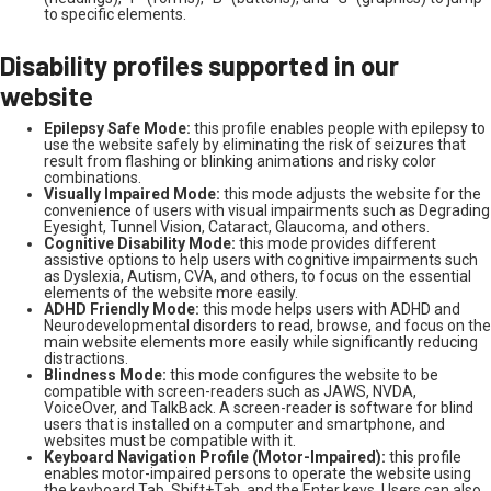
to specific elements.
Disability profiles supported in our
website
Epilepsy Safe Mode:
this profile enables people with epilepsy to
use the website safely by eliminating the risk of seizures that
result from flashing or blinking animations and risky color
combinations.
Visually Impaired Mode:
this mode adjusts the website for the
convenience of users with visual impairments such as Degrading
Eyesight, Tunnel Vision, Cataract, Glaucoma, and others.
Cognitive Disability Mode:
this mode provides different
assistive options to help users with cognitive impairments such
as Dyslexia, Autism, CVA, and others, to focus on the essential
elements of the website more easily.
ADHD Friendly Mode:
this mode helps users with ADHD and
Neurodevelopmental disorders to read, browse, and focus on the
main website elements more easily while significantly reducing
distractions.
Blindness Mode:
this mode configures the website to be
compatible with screen-readers such as JAWS, NVDA,
VoiceOver, and TalkBack. A screen-reader is software for blind
users that is installed on a computer and smartphone, and
websites must be compatible with it.
Keyboard Navigation Profile (Motor-Impaired):
this profile
enables motor-impaired persons to operate the website using
the keyboard Tab, Shift+Tab, and the Enter keys. Users can also