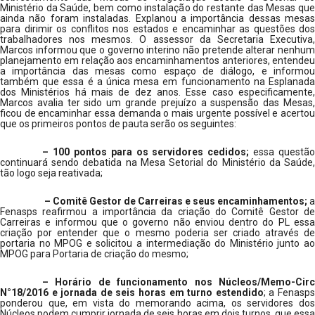
Ministério da Saúde, bem como instalação do restante das Mesas que
ainda não foram instaladas. Explanou a importância dessas mesas
para dirimir os conflitos nos estados e encaminhar as questões dos
trabalhadores nos mesmos. O assessor da Secretaria Executiva,
Marcos informou que o governo interino não pretende alterar nenhum
planejamento em relação aos encaminhamentos anteriores, entendeu
a importância das mesas como espaço de diálogo, e informou
também que essa é a única mesa em funcionamento na Esplanada
dos Ministérios há mais de dez anos. Esse caso especificamente,
Marcos avalia ter sido um grande prejuízo a suspensão das Mesas,
ficou de encaminhar essa demanda o mais urgente possível e acertou
que os primeiros pontos de pauta serão os seguintes:
– 100 pontos para os servidores cedidos;
essa questão
continuará sendo debatida na Mesa Setorial do Ministério da Saúde,
tão logo seja reativada;
– Comitê Gestor de Carreiras e seus encaminhamentos;
a
Fenasps reafirmou a importância da criação do Comitê Gestor de
Carreiras e informou que o governo não enviou dentro do PL essa
criação por entender que o mesmo poderia ser criado através de
portaria no MPOG e solicitou a intermediação do Ministério junto ao
MPOG para Portaria de criação do mesmo;
– Horário de funcionamento nos Núcleos/Memo-Circ
N°18/2016 e jornada de seis horas em turno estendido
; a Fenasp
ponderou que, em vista do memorando acima, os servidores dos
Núcleos podem cumprir jornada de seis horas em dois turnos, que essa