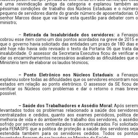
é uma reivindicação antiga da categoria e explanou também as
péssimas condições de trabalho dos Núcleos Estaduais e o número
pequeno de servidores diante do grande número de aposentadorias. O
senhor Marcos disse que vai levar esta questão para debater com o
ministro;
–
Retirada da Insalubridade dos servidores:
a Fenasps
cobrou esse item como um dos pontos acordados na greve de 2015 e
que o governo havia solicitado das entidades um prazo de 180 dias e
até hoje não havia sido revisado o texto da Portaria 06 que trata da
insalubridade. O assessor da Secretaria Executiva ficou de verificar e
dar os encaminhamentos necessários avaliando as dificuldades que o
Ministério tem de elaborar os laudos técnicos;
– Ponto Eletrônico nos Núcleos Estaduais
: a Fenasp
explanou sobre todas as dificuldades que os servidores encontram nos
estados em relação ao ponto eletrônico. O assessor da SE ficou de
verificar os Núcleos com problemas e dar o retorno o mais breve
possível.
– Saúde dos Trabalhadores e Assédio Moral:
Após serem
levantados todos os problemas relacionado a saúde dos servidores
centralizados e cedidos, quanto aos exames periódicos, política de
melhoria de vida e do ambiente de trabalho dos servidores, o assédio
sofrido por servidores centralizados e descentralizados. Foi solicitado
pela FENASPS que a politica de proteção a saúde dos servidores seja
estendida também para os servidores cedidos. Todos os pontos