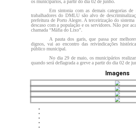
os municipários, a partir do dia 02 de junho.
Em sintonia com as demais categorias de s
trabalhadores do DMLU são alvo de descriminalizaçã
prefeitura de Porto Alegre. A terceirização do sistem
descaso com a população e os servidores. Não por acaso
chamada “Máfia do Lixo”.
A pauta dos garis, que passa por melhores
dignos, vai ao encontro das reivindicações históric
público municipal.
No dia 29 de maio, os municipários realiza
quando será deflagrada a greve a partir do dia 02 de ju
Imagens