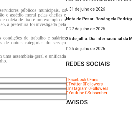
31 de julho de 2026
ervidores públicos municipais, os
o e assédio moral pelas chefias e
Nota de Pesar| Rosângela Rodrig
a de coleta de lixo é um exemplo do
, a prefeitura foi investigada pela
27 de julho de 2026
 condições de trabalho e salários
25 de julho: Dia Internacional da
as de outras categorias do serviço
25 de julho de 2026
m uma assembleia-geral e unificada
nho.
REDES SOCIAIS
Facebook
0
Fans
Twitter
0
Followers
Instagram
0
Followers
Youtube
0
Subscriber
AVISOS