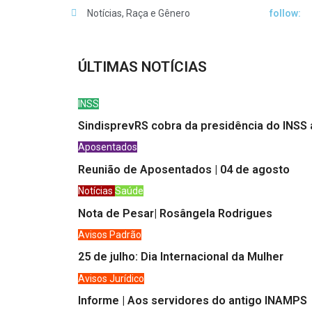
Notícias
,
Raça e Gênero
follow:
ÚLTIMAS NOTÍCIAS
INSS
SindisprevRS cobra da presidência do INSS 
Aposentados
Reunião de Aposentados | 04 de agosto
Notícias
Saúde
Nota de Pesar| Rosângela Rodrigues
Avisos
Padrão
25 de julho: Dia Internacional da Mulher
Avisos
Jurídico
Informe | Aos servidores do antigo INAMPS