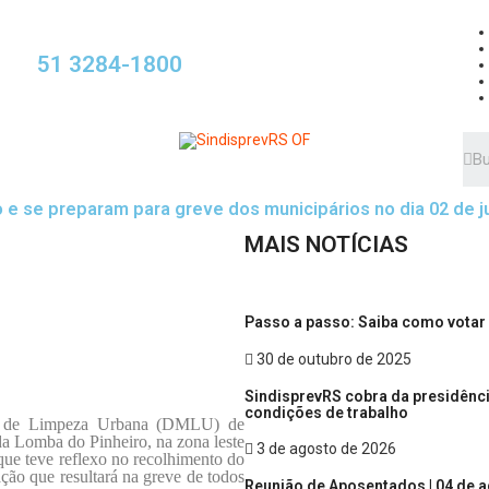
51 3284-1800
 e se preparam para greve dos municipários no dia 02 de 
MAIS NOTÍCIAS
Passo a passo: Saiba como votar 
30 de outubro de 2025
SindisprevRS cobra da presidênc
condições de trabalho
al de Limpeza Urbana (DMLU) de
da Lomba do Pinheiro, na zona leste
3 de agosto de 2026
que teve reflexo no recolhimento do
ação que resultará na greve de todos
Reunião de Aposentados | 04 de 