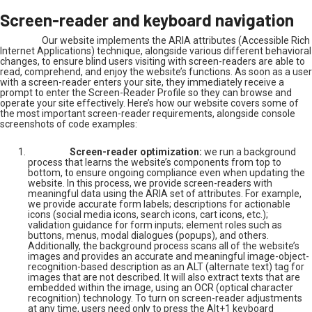
Screen-reader and keyboard navigation
Our website implements the ARIA attributes (Accessible Rich
Internet Applications) technique, alongside various different behavioral
changes, to ensure blind users visiting with screen-readers are able to
read, comprehend, and enjoy the website’s functions. As soon as a user
with a screen-reader enters your site, they immediately receive a
prompt to enter the Screen-Reader Profile so they can browse and
operate your site effectively. Here’s how our website covers some of
the most important screen-reader requirements, alongside console
screenshots of code examples:
Screen-reader optimization:
we run a background
process that learns the website’s components from top to
bottom, to ensure ongoing compliance even when updating the
website. In this process, we provide screen-readers with
meaningful data using the ARIA set of attributes. For example,
we provide accurate form labels; descriptions for actionable
icons (social media icons, search icons, cart icons, etc.);
validation guidance for form inputs; element roles such as
buttons, menus, modal dialogues (popups), and others.
Additionally, the background process scans all of the website’s
images and provides an accurate and meaningful image-object-
recognition-based description as an ALT (alternate text) tag for
images that are not described. It will also extract texts that are
embedded within the image, using an OCR (optical character
recognition) technology. To turn on screen-reader adjustments
at any time, users need only to press the Alt+1 keyboard