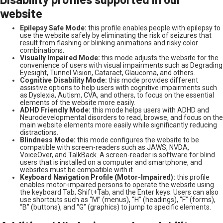
website
Epilepsy Safe Mode:
this profile enables people with epilepsy to
use the website safely by eliminating the risk of seizures that
result from flashing or blinking animations and risky color
combinations.
Visually Impaired Mode:
this mode adjusts the website for the
convenience of users with visual impairments such as Degrading
Eyesight, Tunnel Vision, Cataract, Glaucoma, and others.
Cognitive Disability Mode:
this mode provides different
assistive options to help users with cognitive impairments such
as Dyslexia, Autism, CVA, and others, to focus on the essential
elements of the website more easily.
ADHD Friendly Mode:
this mode helps users with ADHD and
Neurodevelopmental disorders to read, browse, and focus on the
main website elements more easily while significantly reducing
distractions.
Blindness Mode:
this mode configures the website to be
compatible with screen-readers such as JAWS, NVDA,
VoiceOver, and TalkBack. A screen-reader is software for blind
users that is installed on a computer and smartphone, and
websites must be compatible with it.
Keyboard Navigation Profile (Motor-Impaired):
this profile
enables motor-impaired persons to operate the website using
the keyboard Tab, Shift+Tab, and the Enter keys. Users can also
use shortcuts such as “M” (menus), “H” (headings), “F” (forms),
“B” (buttons), and “G” (graphics) to jump to specific elements.