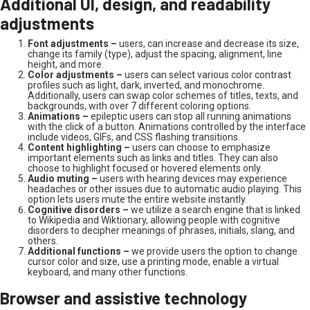
Additional UI, design, and readability
adjustments
Font adjustments –
users, can increase and decrease its size,
change its family (type), adjust the spacing, alignment, line
height, and more.
Color adjustments –
users can select various color contrast
profiles such as light, dark, inverted, and monochrome.
Additionally, users can swap color schemes of titles, texts, and
backgrounds, with over 7 different coloring options.
Animations –
epileptic users can stop all running animations
with the click of a button. Animations controlled by the interface
include videos, GIFs, and CSS flashing transitions.
Content highlighting –
users can choose to emphasize
important elements such as links and titles. They can also
choose to highlight focused or hovered elements only.
Audio muting –
users with hearing devices may experience
headaches or other issues due to automatic audio playing. This
option lets users mute the entire website instantly.
Cognitive disorders –
we utilize a search engine that is linked
to Wikipedia and Wiktionary, allowing people with cognitive
disorders to decipher meanings of phrases, initials, slang, and
others.
Additional functions –
we provide users the option to change
cursor color and size, use a printing mode, enable a virtual
keyboard, and many other functions.
Browser and assistive technology