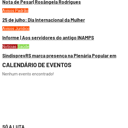
Nota de Pesar| Rosângela Rodrigues
Avisos
Padrão
25 de julho: Dia Internacional da Mulher
Avisos
Jurídico
Informe | Aos servidores do antigo INAMPS
Notícias
Saúde
SindisprevRS marca presença na Plenária Popular em
CALENDÁRIO DE EVENTOS
Nenhum evento encontrado!
SÓ A LUTA