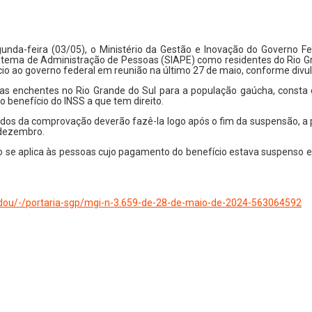
egunda-feira (03/05), o Ministério da Gestão e Inovação do Governo F
stema de Administração de Pessoas (SIAPE) como residentes do Rio Gr
ício ao governo federal em reunião na último 27 de maio, conforme div
as enchentes no Rio Grande do Sul para a população gaúcha, consta 
 benefício do INSS a que tem direito.
dos da comprovação deverão fazê-la logo após o fim da suspensão, a 
 dezembro.
o se aplica às pessoas cujo pagamento do benefício estava suspenso 
/dou/-/portaria-sgp/mgi-n-3.659-de-28-de-maio-de-2024-563064592