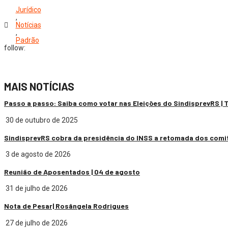
Jurídico
,
Notícias
,
Padrão
follow:
MAIS NOTÍCIAS
Passo a passo: Saiba como votar nas Eleições do SindisprevRS |
30 de outubro de 2025
SindisprevRS cobra da presidência do INSS a retomada dos comi
3 de agosto de 2026
Reunião de Aposentados | 04 de agosto
31 de julho de 2026
Nota de Pesar| Rosângela Rodrigues
27 de julho de 2026