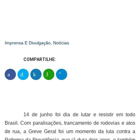
Greve Geral: servidores da saúde,
trabalho e previdência no RS em luta!
Imprensa E Divulgação
,
Notícias
COMPARTILHE:
14 de junho foi dia de lutar e resistir em todo
Brasil. Com paralisações, trancamento de rodovias e atos
de rua, a Greve Geral foi um momento da luta contra a
Reforma da Previdência, que já dura dois anos, e também