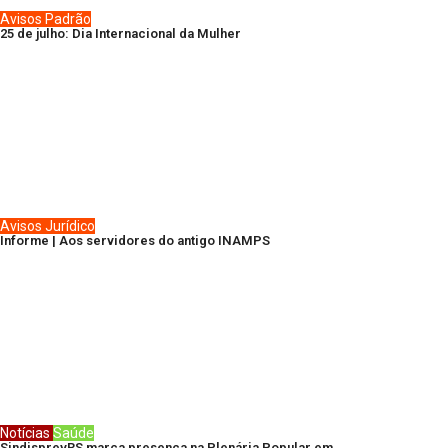
Avisos
Padrão
25 de julho: Dia Internacional da Mulher
Avisos
Jurídico
Informe | Aos servidores do antigo INAMPS
Notícias
Saúde
SindisprevRS marca presença na Plenária Popular em