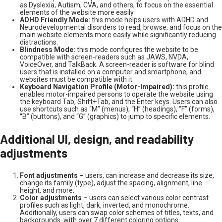
as Dyslexia, Autism, CVA, and others, to focus on the essential
elements of the website more easily.
ADHD Friendly Mode:
this mode helps users with ADHD and
Neurodevelopmental disorders to read, browse, and focus on the
main website elements more easily while significantly reducing
distractions.
Blindness Mode:
this mode configures the website to be
compatible with screen-readers such as JAWS, NVDA,
VoiceOver, and TalkBack. A screen-reader is software for blind
users that is installed on a computer and smartphone, and
websites must be compatible with it.
Keyboard Navigation Profile (Motor-Impaired):
this profile
enables motor-impaired persons to operate the website using
the keyboard Tab, Shift+Tab, and the Enter keys. Users can also
use shortcuts such as “M” (menus), “H” (headings), “F” (forms),
“B” (buttons), and “G” (graphics) to jump to specific elements.
Additional UI, design, and readability
adjustments
Font adjustments –
users, can increase and decrease its size,
change its family (type), adjust the spacing, alignment, line
height, and more.
Color adjustments –
users can select various color contrast
profiles such as light, dark, inverted, and monochrome.
Additionally, users can swap color schemes of titles, texts, and
backgrounds, with over 7 different coloring options.