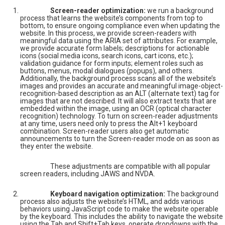
Screen-reader optimization:
we run a background
process that learns the website’s components from top to
bottom, to ensure ongoing compliance even when updating the
website. In this process, we provide screen-readers with
meaningful data using the ARIA set of attributes. For example,
we provide accurate form labels; descriptions for actionable
icons (social media icons, search icons, cart icons, etc.);
validation guidance for form inputs; element roles such as
buttons, menus, modal dialogues (popups), and others.
Additionally, the background process scans all of the website’s
images and provides an accurate and meaningful image-object-
recognition-based description as an ALT (alternate text) tag for
images that are not described. It will also extract texts that are
embedded within the image, using an OCR (optical character
recognition) technology. To turn on screen-reader adjustments
at any time, users need only to press the Alt+1 keyboard
combination. Screen-reader users also get automatic
announcements to turn the Screen-reader mode on as soon as
they enter the website.
These adjustments are compatible with all popular
screen readers, including JAWS and NVDA.
Keyboard navigation optimization:
The background
process also adjusts the website’s HTML, and adds various
behaviors using JavaScript code to make the website operable
by the keyboard. This includes the ability to navigate the website
using the Tab and Shift+Tab keys, operate dropdowns with the