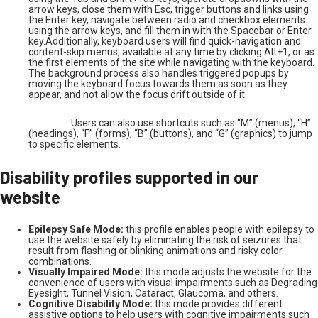
arrow keys, close them with Esc, trigger buttons and links using
the Enter key, navigate between radio and checkbox elements
using the arrow keys, and fill them in with the Spacebar or Enter
key.Additionally, keyboard users will find quick-navigation and
content-skip menus, available at any time by clicking Alt+1, or as
the first elements of the site while navigating with the keyboard.
The background process also handles triggered popups by
moving the keyboard focus towards them as soon as they
appear, and not allow the focus drift outside of it.
Users can also use shortcuts such as “M” (menus), “H”
(headings), “F” (forms), “B” (buttons), and “G” (graphics) to jump
to specific elements.
Disability profiles supported in our
website
Epilepsy Safe Mode:
this profile enables people with epilepsy to
use the website safely by eliminating the risk of seizures that
result from flashing or blinking animations and risky color
combinations.
Visually Impaired Mode:
this mode adjusts the website for the
convenience of users with visual impairments such as Degrading
Eyesight, Tunnel Vision, Cataract, Glaucoma, and others.
Cognitive Disability Mode:
this mode provides different
assistive options to help users with cognitive impairments such