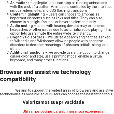
Animations –
epileptic users can stop all running animations
with the click of a button. Animations controlled by the interface
include videos, GIFs, and CSS flashing transitions.
Content highlighting –
users can choose to emphasize
important elements such as links and titles. They can also
choose to highlight focused or hovered elements only.
Audio muting –
users with hearing devices may experience
headaches or other issues due to automatic audio playing. This
option lets users mute the entire website instantly.
Cognitive disorders –
we utilize a search engine that is linked
to Wikipedia and Wiktionary, allowing people with cognitive
disorders to decipher meanings of phrases, initials, slang, and
others.
Additional functions –
we provide users the option to change
cursor color and size, use a printing mode, enable a virtual
keyboard, and many other functions.
Browser and assistive technology
compatibility
We aim to support the widest array of browsers and assistive
technologies as possible, so our users can choose the best fitting tools
for them, with as few limitations as possible. Therefore, we have
Valorizamos sua privacidade
worked very hard to be able to support all major systems that comprise
over 95% of the user market share including Google Chrome, Mozilla
Firefox, Apple Safari, Opera and Microsoft Edge, JAWS and NVDA
Utilizamos cookies para aprimorar sua experiência
(screen readers), both for Windows and for MAC users.