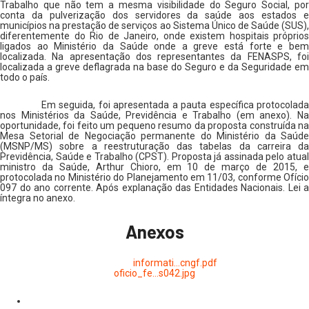
Trabalho que não tem a mesma visibilidade do Seguro Social, por
conta da pulverização dos servidores da saúde aos estados e
municípios na prestação de serviços ao Sistema Único de Saúde (SUS),
diferentemente do Rio de Janeiro, onde existem hospitais próprios
ligados ao Ministério da Saúde onde a greve está forte e bem
localizada. Na apresentação dos representantes da FENASPS, foi
localizada a greve deflagrada na base do Seguro e da Seguridade em
todo o país.
Em seguida, foi apresentada a pauta específica protocolada
nos Ministérios da Saúde, Previdência e Trabalho (em anexo). Na
oportunidade, foi feito um pequeno resumo da proposta construída na
Mesa Setorial de Negociação permanente do Ministério da Saúde
(MSNP/MS) sobre a reestruturação das tabelas da carreira da
Previdência, Saúde e Trabalho (CPST). Proposta já assinada pelo atual
ministro da Saúde, Arthur Chioro, em 10 de março de 2015, e
protocolada no Ministério do Planejamento em 11/03, conforme Ofício
097 do ano corrente. Após explanação das Entidades Nacionais. Lei a
íntegra no anexo.
Anexos
informati…cngf.pdf
oficio_fe…s042.jpg