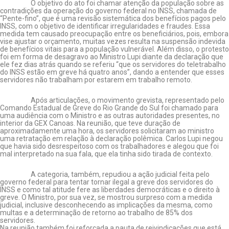
O objetivo do ato foi chamar atenção da população sobre as
contradições da operação do governo federal no INSS, chamada de
“Pente-fino”, que é uma revisão sistemática dos benefícios pagos pelo
INSS, com o objetivo de identificar irregularidades e fraudes. Essa
medida tem causado preocupação entre os beneficiários, pois, embora
vise ajustar o orçamento, muitas vezes resulta na suspensão indevida
de benefícios vitais para a população vulnerável. Além disso, o protesto
foi em forma de desagravo ao Ministro Lupi diante da declaração que
ele fez dias atrás quando se referiu “que os servidores do teletrabalho
do INSS estão em greve há quatro anos”, dando a entender que esses
servidores não trabalham por estarem em trabalho remoto.
Após articulações, o movimento grevista, representado pelo
Comando Estadual de Greve do Rio Grande do Sul foi chamado para
uma audiência com o Ministro e as outras autoridades presentes, no
interior da GEX Canoas. Na reunião, que teve duração de
aproximadamente uma hora, os servidores solicitaram ao ministro
uma retratação em relação à declaração polêmica. Carlos Lupi negou
que havia sido desrespeitoso com os trabalhadores e alegou que foi
mal interpretado na sua fala, que ela tinha sido tirada de contexto.
A categoria, também, repudiou a ação judicial feita pelo
governo federal para tentar tornar ilegal a greve dos servidores do
INSS e como tal atitude fere as liberdades democráticas e o direito à
greve. O Ministro, por sua vez, se mostrou surpreso com a medida
judicial, inclusive desconhecendo as implicações da mesma, como
multas e a determinação de retorno ao trabalho de 85% dos
servidores.
Na reunião também foi reforçada a pauta de reivindicações que está