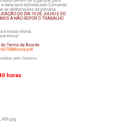
 Estados devem se organizar para
, a data será definida pelo Comando
r as deliberações da plenária.
SAÇÃO DO DIA 10 DE JULHO E DO
TAMOS A NÃO REPOR O TRABALHO
á a nossa vitória.
enceremos!
ta do Termo de Acordo
/160708Minuta.pdf
entadas pelo Governo:
40 horas