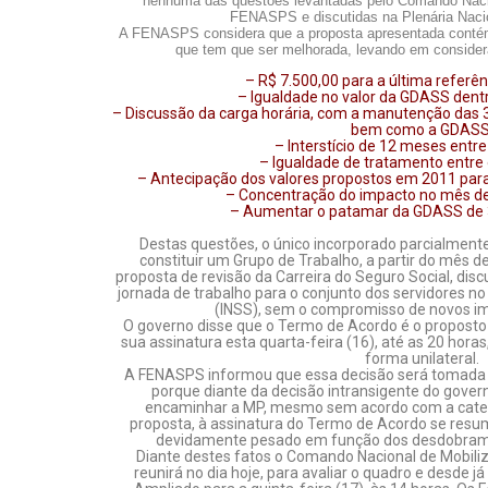
nenhuma das questões levantadas pelo Comando Naci
FENASPS e discutidas na Plenária Nacio
A FENASPS considera que a proposta apresentada contém
que tem que ser melhorada, levando em consider
– R$ 7.500,00 para a última referênc
– Igualdade no valor da GDASS dentr
– Discussão da carga horária, com a manutenção das 
bem como a GDASS
– Interstício de 12 meses entre
– Igualdade de tratamento entre o
– Antecipação dos valores propostos em 2011 par
– Concentração do impacto no mês de 
– Aumentar o patamar da GDASS de 3
Destas questões, o único incorporado parcialmente
constituir um Grupo de Trabalho, a partir do mês d
proposta de revisão da Carreira do Seguro Social, di
jornada de trabalho para o conjunto dos servidores no 
(INSS), sem o compromisso de novos imp
O governo disse que o Termo de Acordo é o proposto
sua assinatura esta quarta-feira (16), até as 20 hor
forma unilateral.
A FENASPS informou que essa decisão será tomada 
porque diante da decisão intransigente do gover
encaminhar a MP, mesmo sem acordo com a categ
proposta, à assinatura do Termo de Acordo se resum
devidamente pesado em função dos desdobramen
Diante destes fatos o Comando Nacional de Mobil
reunirá no dia hoje, para avaliar o quadro e desd