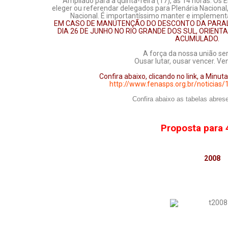
Ampliado para a quinta-feira (17), às 14 horas. Os
eleger ou referendar delegados para Plenária Nacional
Nacional. É importantíssimo manter e implementa
EM CASO DE MANUTENÇÃO DO DESCONTO DA PARALI
DIA 26 DE JUNHO NO RIO GRANDE DOS SUL, ORIEN
ACUMULADO.
A força da nossa união ser
Ousar lutar, ousar vencer. V
Confira abaixo, clicando no link, a Minu
http://www.fenasps.org.br/noticias
Confira abaixo as tabelas abres
Proposta para 
2008