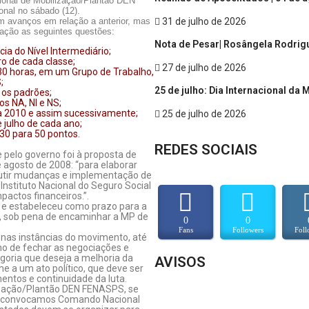
onal de Mobilização/Plantão DEN
nal no sábado (12).
31 de julho de 2026
 avanços em relação a anterior, mas
ação as seguintes questões:
Nota de Pesar| Rosângela Rodrig
ia do Nível Intermediário;
o de cada classe;
27 de julho de 2026
30 horas, em um Grupo de Trabalho,
;
25 de julho: Dia Internacional da
 os padrões;
s NA, NI e NS;
a 2010 e assim sucessivamente;
25 de julho de 2026
julho de cada ano;
0 para 50 pontos.
REDES SOCIAIS
 pelo governo foi à proposta de
e agosto de 2008: “para elaborar
scutir mudanças e implementação de
Instituto Nacional do Seguro Social
actos financeiros.”.
 e estabeleceu como prazo para a
as, sob pena de encaminhar a MP de
0
0
Fans
Followers
Foll
nas instâncias do movimento, até
no de fechar as negociações e
oria que deseja a melhoria da
AVISOS
e a um ato político, que deve ser
tos e continuidade da luta.
ização/Plantão DEN FENASPS, se
e já convocamos Comando Nacional