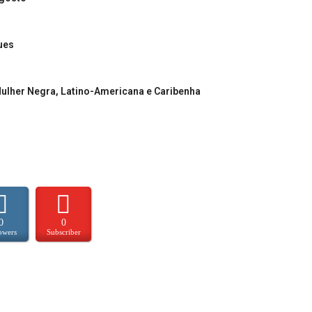
ues
 Mulher Negra, Latino-Americana e Caribenha
0
0
owers
Subscriber