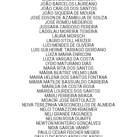
JOÃO BARCELOS LAUREANO
JOÃO CARLOS DOS SANTOS
JOÃO SIQUEIRA DE MOURA
JOSÉ EDSON DE AZAMBUJA DE SOUZA
JOSÉ ROMEU MEDEIROS
JUSSARA CARDOSO PEREIRA
LADISLAU MOREIRA TEIXEIRA
LAURA MORSCH
LAURO STOLL HERZER
LUCI MENDES DE OLIVEIRA
LUIS GUILHERME TARRAGÔ GIORDANO
LUIZA MARIA ENRICONI
LUIZA VARGAS DA COSTA
LYDIO MATURANO DIAS
MARA RITA DOS SANTOS
MARIA BEATRIZ VIELMO LIMA
MARIA HELENA DOS SANTOS FONTANA
MARIA MATILDE BASSUALDO CABREIRA
MARILDA DA COSTA ROSA
MARISA LOURDES DOS SANTOS
MARLI FERREIRA BRAGA
MOACIR JOSÉ BERTOLAZZI
NEIVA TEREZINHA VASCONCELLOS DE ALMEIDA
NELCI TOMAZZONI KRAEMER
NELI GRANDE FAGUNDES
NELSON ROSA DUARTE
NEWTON MONTEIRO GONÇALVES
NIDIA GARCIA VANNY
PAULO CÉSAR FISCHER MEGIER