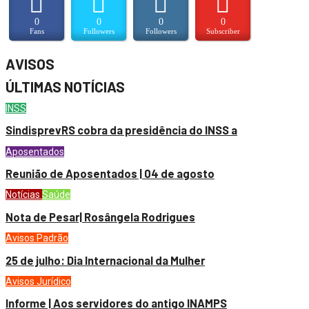
0
0
0
0
Fans
Followers
Followers
Subscriber
AVISOS
ÚLTIMAS NOTÍCIAS
INSS
SindisprevRS cobra da presidência do INSS a
Aposentados
Reunião de Aposentados | 04 de agosto
Notícias
Saúde
Nota de Pesar| Rosângela Rodrigues
Avisos
Padrão
25 de julho: Dia Internacional da Mulher
Avisos
Jurídico
Informe | Aos servidores do antigo INAMPS