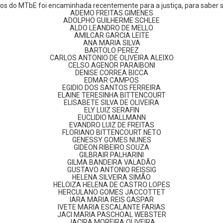
os do MTbE foi encaminhada recentemente para a justiça, para saber s
ADEMO FREITAS GIMENES
ADOLPHO GUILHERME SCHLEE
ALDO LEANDRO DE MELLO
AMILCAR GARCIA LEITE
ANA MARIA SILVA
BARTOLO PEREZ
CARLOS ANTONIO DE OLIVEIRA ALEIXO
CELSO AGENOR PARAIBONI
DENISE CORREA BICCA
EDMAR CAMPOS
EGIDIO DOS SANTOS FERREIRA
ELAINE TERESINHA BITTENCOURT
ELISABETE SILVA DE OLIVEIRA
ELY LUIZ SERAFIN
EUCLIDIO MALLMANN
EVANDRO LUIZ DE FREITAS
FLORIANO BITTENCOURT NETO
GENESSY GOMES NUNES
GIDEON RIBEIRO SOUZA
GILBRAIR PALHARINI
GILMA BANDEIRA VALADÃO
GUSTAVO ANTONIO REISSIG
HELENA SILVEIRA SIMÃO
HELOIZA HELENA DE CASTRO LOPES
HERCULANO GOMES JACCOTTET
IARA MARIA REIS GASPAR
IVETE MARIA ESCALANTE FARIAS
JACI MARIA PASCHOAL WEBSTER
JACIRA MOREIRA OLIVEIRA