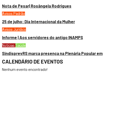
Nota de Pesar| Rosângela Rodrigues
Avisos
Padrão
25 de julho: Dia Internacional da Mulher
Avisos
Jurídico
Informe | Aos servidores do antigo INAMPS
Notícias
Saúde
SindisprevRS marca presença na Plenária Popular em
CALENDÁRIO DE EVENTOS
Nenhum evento encontrado!