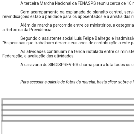
A terceira Marcha Nacional da FENASPS reuniu cerca de 10 m
Com acampamento na esplanada do planalto central, servido
reivindicações estão a paridade para os aposentados e a anistia das m
Além da marcha percorrida entre os ministérios, a categori
a Reforma da Previdência.
Segundo o assistente social Luís Felipe Balhego é inadmiss
“As pessoas que trabalham deram seus anos de contribuição a este país 
As atividades continuam na tenda instalada entre os ministé
Federação, e avaliação das atividades.
A caravana do SINDISPREV-RS chama para a luta todos os co
Para acessar a galeria de fotos da marcha, basta clicar sobre a f