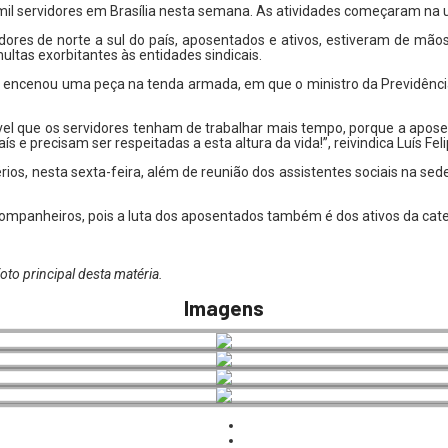
il servidores em Brasília nesta semana. As atividades começaram na ul
res de norte a sul do país, aposentados e ativos, estiveram de mãos 
ultas exorbitantes às entidades sindicais.
a encenou uma peça na tenda armada, em que o ministro da Previdência 
ível que os servidores tenham de trabalhar mais tempo, porque a apose
e precisam ser respeitadas a esta altura da vida!”, reivindica Luís Feli
rios, nesta sexta-feira, além de reunião dos assistentes sociais na s
mpanheiros, pois a luta dos aposentados também é dos ativos da categ
oto principal desta matéria.
Imagens