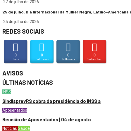
27 de julho de 2026
25 de julho: Dia Internacional da Mulher Negra, Latino-Americana 
25 de julho de 2026
REDES SOCIAIS
0
0
0
0
Fans
Followers
Followers
Subscriber
AVISOS
ÚLTIMAS NOTÍCIAS
INSS
SindisprevRS cobra da presidência do INSS a
Aposentados
Reunião de Aposentados | 04 de agosto
Notícias
Saúde