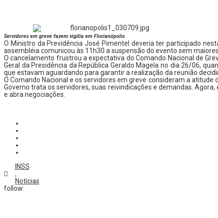
Servidores em greve fazem vígilia em Florianópolis
O Ministro da Previdência José Pimentel deveria ter participado nes
assembléia comunicou às 11h30 a suspensão do evento sem maiores 
O cancelamento frustrou a expectativa do Comando Nacional de Greve
Geral da Presidência da República Geraldo Magela no dia 26/06, qua
que estavam aguardando para garantir a realização da reunião decidi
O Comando Nacional e os servidores em greve consideram a atitude
Governo trata os servidores, suas reivindicações e demandas. Agora, 
e abra negociações.
INSS
,
Notícias
follow: