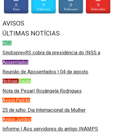
0
0
0
0
Fans
Followers
Followers
Subscriber
AVISOS
ÚLTIMAS NOTÍCIAS
INSS
SindisprevRS cobra da presidência do INSS a
Aposentados
Reunião de Aposentados | 04 de agosto
Notícias
Saúde
Nota de Pesar| Rosângela Rodrigues
Avisos
Padrão
25 de julho: Dia Internacional da Mulher
Avisos
Jurídico
Informe | Aos servidores do antigo INAMPS