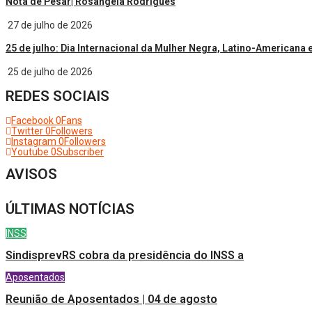
Nota de Pesar| Rosângela Rodrigues
27 de julho de 2026
25 de julho: Dia Internacional da Mulher Negra, Latino-Americana 
25 de julho de 2026
REDES SOCIAIS
Facebook
0
Fans
Twitter
0
Followers
Instagram
0
Followers
Youtube
0
Subscriber
AVISOS
ÚLTIMAS NOTÍCIAS
INSS
SindisprevRS cobra da presidência do INSS a
Aposentados
Reunião de Aposentados | 04 de agosto