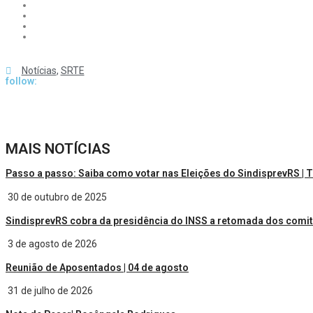
Notícias
,
SRTE
follow:
MAIS NOTÍCIAS
Passo a passo: Saiba como votar nas Eleições do SindisprevRS | 
30 de outubro de 2025
SindisprevRS cobra da presidência do INSS a retomada dos comit
3 de agosto de 2026
Reunião de Aposentados | 04 de agosto
31 de julho de 2026