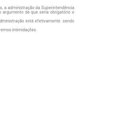
go, a administração da Superintendência
o argumento de que seria obrigatório o
a administração está efetivamente sendo
remos intimidações.