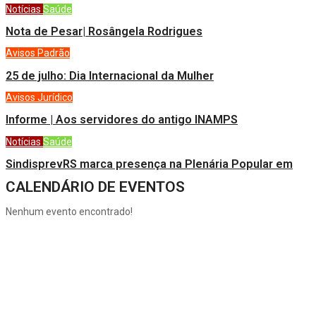
Notícias
Saúde
Nota de Pesar| Rosângela Rodrigues
Avisos
Padrão
25 de julho: Dia Internacional da Mulher
Avisos
Jurídico
Informe | Aos servidores do antigo INAMPS
Notícias
Saúde
SindisprevRS marca presença na Plenária Popular em
CALENDÁRIO DE EVENTOS
Nenhum evento encontrado!