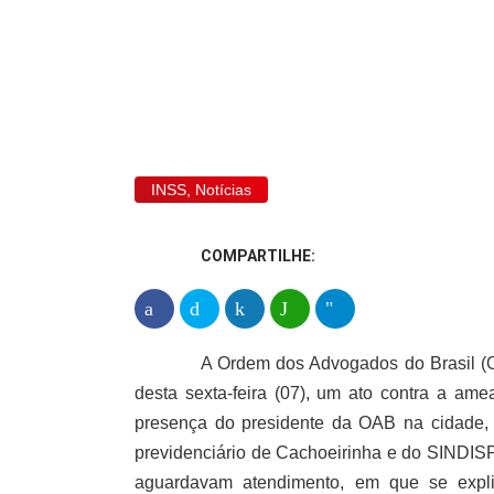
OAB faz ato em d
Cachoeirinha
INSS
,
Notícias
COMPARTILHE:
A Ordem dos Advogados do Brasil (
desta sexta-feira (07), um ato contra a a
presença do presidente da OAB na cidade, J
previdenciário de Cachoeirinha e do SINDIS
aguardavam atendimento, em que se expl