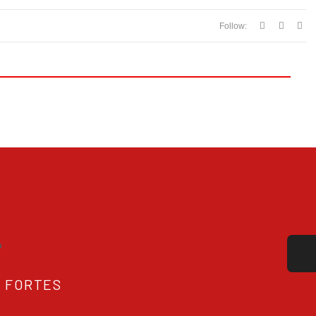
Follow:
A
S FORTES