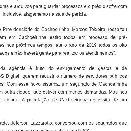
soras e arquivos para guardar processos e o prédio sofre com
, inclusive, alagamento na sala de perícia.
 Previdenciário de Cachoeirinha, Marcos Teixeira, ressaltou
lham em Cachoeirinha estão todos em processo de pré-
es nos próximos tempos, até o ano de 2019 todos os oito
dos e não haverá gente para realizar os atendimentos”.
 da agência é fruto do enxugamento de gastos e da
 Digital, querem reduzir o número de servidores públicos
tos. Com esse novo sistema, um segurado de Cachoeirinha
m outra cidade, que estiver com menos demandas. Mas nós
sa cidade. A população de Cachoeirinha necessita de um
dade, Jeferson Lazzarotto, conversou com os segurados que
plicou o motivo da ação de abraçar o INSS.