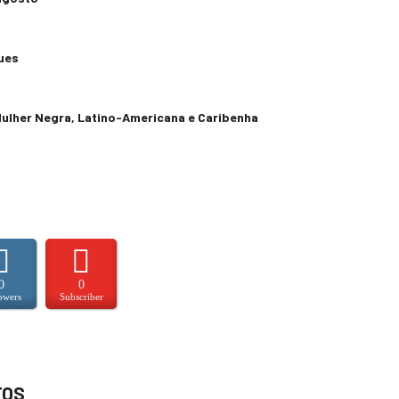
ues
 Mulher Negra, Latino-Americana e Caribenha
0
0
owers
Subscriber
TOS