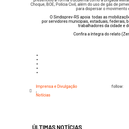
presenciou a forma truculenta como a Brigada Milit
Choque, BOE, Polícia Civil, além do uso de gás de pime
para dispersar o movimento e
O Sindisprev-RS apoia todas as mobilizaçõe
por servidores municipais, estaduais, federais
trabalhadores da cidade e 
Confira a íntegra do relato (Z
Imprensa e Divulgação
follow:
,
Notícias
ÚLTIMAS NOTÍCIAS