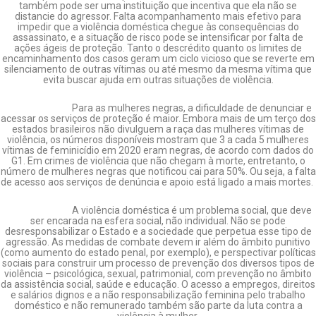
também pode ser uma instituição que incentiva que ela não se
distancie do agressor. Falta acompanhamento mais efetivo para
impedir que a violência doméstica chegue às consequências do
assassinato, e a situação de risco pode se intensificar por falta de
ações ágeis de proteção. Tanto o descrédito quanto os limites de
encaminhamento dos casos geram um ciclo vicioso que se reverte em
silenciamento de outras vítimas ou até mesmo da mesma vítima que
evita buscar ajuda em outras situações de violência.
Para as mulheres negras, a dificuldade de denunciar e
acessar os serviços de proteção é maior. Embora mais de um terço dos
estados brasileiros não divulguem a raça das mulheres vítimas de
violência, os números disponíveis mostram que 3 a cada 5 mulheres
vítimas de feminicídio em 2020 eram negras, de acordo com dados do
G1. Em crimes de violência que não chegam à morte, entretanto, o
número de mulheres negras que notificou cai para 50%. Ou seja, a falta
de acesso aos serviços de denúncia e apoio está ligado a mais mortes.
A violência doméstica é um problema social, que deve
ser encarada na esfera social, não individual. Não se pode
desresponsabilizar o Estado e a sociedade que perpetua esse tipo de
agressão. As medidas de combate devem ir além do âmbito punitivo
(como aumento do estado penal, por exemplo), e perspectivar políticas
sociais para construir um processo de prevenção dos diversos tipos de
violência – psicológica, sexual, patrimonial, com prevenção no âmbito
da assistência social, saúde e educação. O acesso a empregos, direitos
e salários dignos e a não responsabilização feminina pelo trabalho
doméstico e não remunerado também são parte da luta contra a