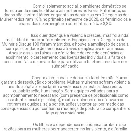
Com o isolamento social, o ambiente doméstico se
tornou ainda mais hostil para as mulheres no Brasil. Entretanto, os
dados são contraditórios: enquanto as denúncias em Delegacias da
Mulher reduziram 10% no primeiro semestre de 2020, os feminicídios e
chamadas de emergência aumentaram 2% e 3,8%.
Isso quer dizer que a violência cresceu, mas foi ainda
mais difícil denunciar formalmente. Espaços como Delegacias da
Mulher e Disque 180 foram mantidos, e houve a ampliação de canais,
com possibilidade de denúncia através de aplicativo e farmácias.
Apesar disso, as falhas na efetividade da rede de denúncias e
acolhimento, o cerceamento das liberdades individuais, a falta de
acesso ou falta de privacidade para utilizar o telefone resultam em
subnotificação.
Chegar a um canal de denúncia também não é uma
garantia de resolução do problema. Muitas mulheres sofrem violência
institucional ao reportarem a violência doméstica: descrédito,
culpabilização, humilhação. Sem equipes voltadas para o
acompanhamento necessário (com presença de profissionais como
assistente social e psicóloga), muitas mulheres não efetivam ou
retiram as queixas, seja por situações vexatórias, por medo das
consequências ou por confiar na mudança de postura do companheiro
logo após a violência.
Os filhos e a dependência econômica também são
razões para as mulheres permanecerem no lar violento, e a família