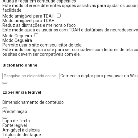
Ajuda a focar em conteúdo específico
Este modo oferece diferentes opções assistivas para ajudar os usuári
facilidade.
Modo amigável para TDAH
Modo amigável para TDAH
Reduz as distrações e melhora o foco
Este modo ajuda os usuários com TDAH e distúrbios do neurodesenvolvi
Modo Cegueira
Modo Cegueira
Permite usar o site com seu leitor de tela
Este modo configura o site para ser compatível com leitores de tela
os sites devem ser compatíveis com ele.
Dicionário online
Comece a digitar para pesquisar na Wik
Experiência legível
Dimensionamento de conteúdo
Predefinição
Lupa de Texto
Fonte legível
Amigável à dislexia
Títulos de destaque