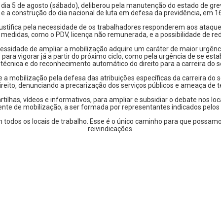
dia 5 de agosto (sábado), deliberou pela manutenção do estado de grev
e a construção do dia nacional de luta em defesa da previdência, em 16
justifica pela necessidade de os trabalhadores responderem aos ataqu
as medidas, como o PDV, licença não remunerada, e a possibilidade de re
sidade de ampliar a mobilização adquire um caráter de maior urgência,
 para vigorar já a partir do próximo ciclo, como pela urgência de se es
écnica e do reconhecimento automático do direito para a carreira do s
 e a mobilização pela defesa das atribuições específicas da carreira do
eito, denunciando a precarização dos serviços públicos e ameaça de te
ilhas, vídeos e informativos, para ampliar e subsidiar o debate nos l
te de mobilização, a ser formada por representantes indicados pelos
em todos os locais de trabalho. Esse é o único caminho para que possa
reivindicações.