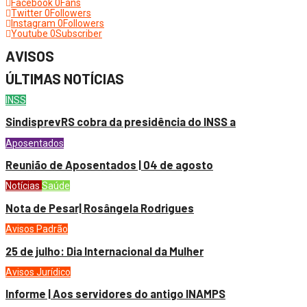
Facebook
0
Fans
Twitter
0
Followers
Instagram
0
Followers
Youtube
0
Subscriber
AVISOS
ÚLTIMAS NOTÍCIAS
INSS
SindisprevRS cobra da presidência do INSS a
Aposentados
Reunião de Aposentados | 04 de agosto
Notícias
Saúde
Nota de Pesar| Rosângela Rodrigues
Avisos
Padrão
25 de julho: Dia Internacional da Mulher
Avisos
Jurídico
Informe | Aos servidores do antigo INAMPS