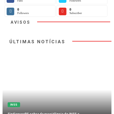
Fans
Followers
0
0
Followers
Subscriber
AVISOS
ÚLTIMAS NOTÍCIAS
INSS
SindisprevRS cobra da presidência do INSS a