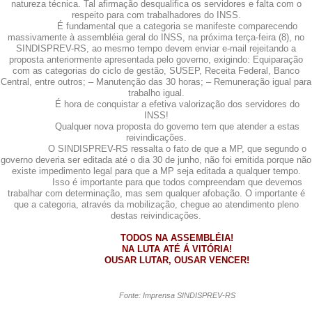
natureza técnica. Tal afirmação desqualifica os servidores e falta com o
respeito para com trabalhadores do INSS.
É fundamental que a categoria se manifeste comparecendo
massivamente à assembléia geral do INSS, na próxima terça-feira (8), no
SINDISPREV-RS, ao mesmo tempo devem enviar e-mail rejeitando a
proposta anteriormente apresentada pelo governo, exigindo: Equiparação
com as categorias do ciclo de gestão, SUSEP, Receita Federal, Banco
Central, entre outros; – Manutenção das 30 horas; – Remuneração igual para
trabalho igual.
É hora de conquistar a efetiva valorização dos servidores do
INSS!
Qualquer nova proposta do governo tem que atender a estas
reivindicações.
O SINDISPREV-RS ressalta o fato de que a MP, que segundo o
governo deveria ser editada até o dia 30 de junho, não foi emitida porque não
existe impedimento legal para que a MP seja editada a qualquer tempo.
Isso é importante para que todos compreendam que devemos
trabalhar com determinação, mas sem qualquer afobação. O importante é
que a categoria, através da mobilização, chegue ao atendimento pleno
destas reivindicações.
TODOS NA ASSEMBLÉIA!
NA LUTA ATÉ Á VITÓRIA!
OUSAR LUTAR, OUSAR VENCER!
Fonte: Imprensa SINDISPREV-RS