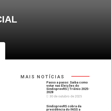
IAL
MAIS NOTÍCIAS
Passo a passo: Saiba como
votar nas Eleições do
SindisprevRS | Triênio 2025-
2028
30 de outubro de 2025
SindisprevRS cobra da
presidência do INSS a