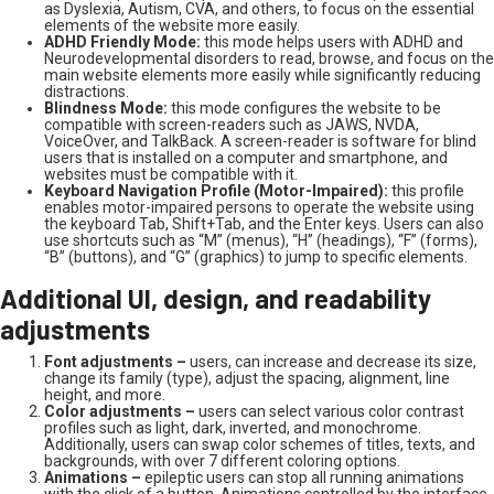
as Dyslexia, Autism, CVA, and others, to focus on the essential
elements of the website more easily.
ADHD Friendly Mode:
this mode helps users with ADHD and
Neurodevelopmental disorders to read, browse, and focus on the
main website elements more easily while significantly reducing
distractions.
Blindness Mode:
this mode configures the website to be
compatible with screen-readers such as JAWS, NVDA,
VoiceOver, and TalkBack. A screen-reader is software for blind
users that is installed on a computer and smartphone, and
websites must be compatible with it.
Keyboard Navigation Profile (Motor-Impaired):
this profile
enables motor-impaired persons to operate the website using
the keyboard Tab, Shift+Tab, and the Enter keys. Users can also
use shortcuts such as “M” (menus), “H” (headings), “F” (forms),
“B” (buttons), and “G” (graphics) to jump to specific elements.
Additional UI, design, and readability
adjustments
Font adjustments –
users, can increase and decrease its size,
change its family (type), adjust the spacing, alignment, line
height, and more.
Color adjustments –
users can select various color contrast
profiles such as light, dark, inverted, and monochrome.
Additionally, users can swap color schemes of titles, texts, and
backgrounds, with over 7 different coloring options.
Animations –
epileptic users can stop all running animations
with the click of a button. Animations controlled by the interface