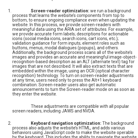
Screen-reader optimization:
we run a background
process that learns the website’s components from top to
bottom, to ensure ongoing compliance even when updating the
website. In this process, we provide screen-readers with
meaningful data using the ARIA set of attributes. For example,
we provide accurate form labels; descriptions for actionable
icons (social media icons, search icons, cart icons, etc.);
validation guidance for form inputs; element roles such as
buttons, menus, modal dialogues (popups), and others.
Additionally, the background process scans all of the website’s
images and provides an accurate and meaningful image-object-
recognition-based description as an ALT (alternate text) tag for
images that are not described. It will also extract texts that are
embedded within the image, using an OCR (optical character
recognition) technology. To turn on screen-reader adjustments
at any time, users need only to press the Alt+1 keyboard
combination. Screen-reader users also get automatic
announcements to turn the Screen-reader mode on as soon as
they enter the website.
These adjustments are compatible with all popular
screen readers, including JAWS and NVDA.
Keyboard navigation optimization:
The background
process also adjusts the website’s HTML, and adds various
behaviors using JavaScript code to make the website operable
by the keyboard. This includes the ability to navigate the website