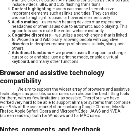
include videos, GIFs, and CSS flashing transitions.
Content highlighting –
users can choose to emphasize
important elements such as links and titles. They can also
choose to highlight focused or hovered elements only.
Audio muting –
users with hearing devices may experience
headaches or other issues due to automatic audio playing. This
option lets users mute the entire website instantly.
Cognitive disorders –
we utilize a search engine that is linked
to Wikipedia and Wiktionary, allowing people with cognitive
disorders to decipher meanings of phrases, initials, slang, and
others.
Additional functions –
we provide users the option to change
cursor color and size, use a printing mode, enable a virtual
keyboard, and many other functions.
Browser and assistive technology
compatibility
We aim to support the widest array of browsers and assistive
technologies as possible, so our users can choose the best fitting tools
for them, with as few limitations as possible. Therefore, we have
worked very hard to be able to support all major systems that comprise
over 95% of the user market share including Google Chrome, Mozilla
Firefox, Apple Safari, Opera and Microsoft Edge, JAWS and NVDA
(screen readers), both for Windows and for MAC users.
Notes, comments, and feedback