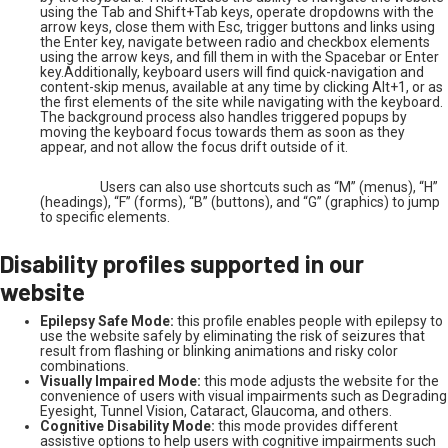
using the Tab and Shift+Tab keys, operate dropdowns with the
arrow keys, close them with Esc, trigger buttons and links using
the Enter key, navigate between radio and checkbox elements
using the arrow keys, and fill them in with the Spacebar or Enter
key.Additionally, keyboard users will find quick-navigation and
content-skip menus, available at any time by clicking Alt+1, or as
the first elements of the site while navigating with the keyboard.
The background process also handles triggered popups by
moving the keyboard focus towards them as soon as they
appear, and not allow the focus drift outside of it.
Users can also use shortcuts such as “M” (menus), “H”
(headings), “F” (forms), “B” (buttons), and “G” (graphics) to jump
to specific elements.
Disability profiles supported in our
website
Epilepsy Safe Mode:
this profile enables people with epilepsy to
use the website safely by eliminating the risk of seizures that
result from flashing or blinking animations and risky color
combinations.
Visually Impaired Mode:
this mode adjusts the website for the
convenience of users with visual impairments such as Degrading
Eyesight, Tunnel Vision, Cataract, Glaucoma, and others.
Cognitive Disability Mode:
this mode provides different
assistive options to help users with cognitive impairments such