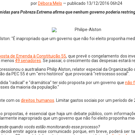
por
Débora Melo
— publicado 13/12/2016 06h24
nidas para Pobreza Extrema afirma que nenhum governo poderia restringi
Alston: "É inapropriado que um governo que não foi eleito proponha medi
posta de Emenda à Constituição 55
, que prevê o congelamento dos in
lo menos
49 senadores
. Se passar, o crescimento das despesas estará res
essionou o australiano Philip Alston, relator especial da Organizaçã
o da PEC 55 é um "erro histórico" que provocará "retrocesso social".
edida "radical" e "dramática" ter sido proposta por um governo que
não f
esses da maioria da população."
ente com os
direitos humanos
. Limitar gastos sociais por um período d
o propostas, é essencial que haja um debate público, com informaçõ
armente inapropriado que um governo que não foi eleito proponha medid
Desde quando vocês estão monitorando esse processo?
di emitir agora esse comunicado porque, em breve, poderá ser tarde