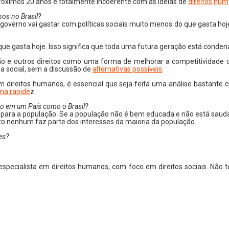
ximos 20 anos é totalmente incoerente com as ideias de
direitos hu
os no Brasil?
governo vai gastar com políticas sociais muito menos do que gasta hoj
que gasta hoje. Isso significa que toda uma futura geração está condena
 e outros direitos como uma forma de melhorar a competitividade da
a social, sem a discussão de
alternativas possíveis
.
m direitos humanos, é essencial que seja feita uma análise bastante
ma rapide
z.
ão em um País como o Brasil?
ra a população. Se a população não é bem educada e não está saudáve
ito nenhum faz parte dos interesses da maioria da população.
es?
especialista em direitos humanos, com foco em direitos sociais. Não 