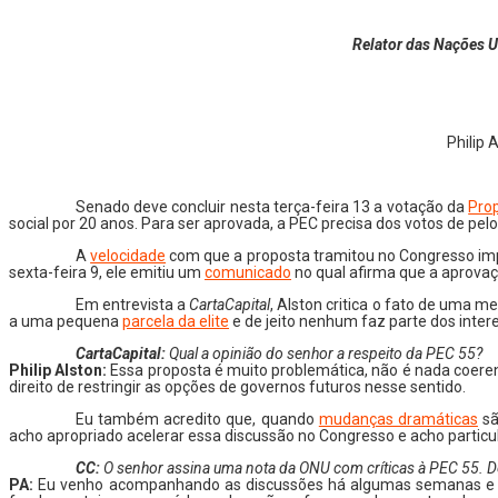
Relator das Nações U
Philip 
Senado deve concluir nesta terça-feira 13 a votação da
Pro
social por 20 anos. Para ser aprovada, a PEC precisa dos votos de pe
A
velocidade
com que a proposta tramitou no Congresso impr
sexta-feira 9, ele emitiu um
comunicado
no qual afirma que a aprovaçã
Em entrevista a
CartaCapital
, Alston critica o fato de uma m
a uma pequena
parcela da elite
e de jeito nenhum faz parte dos inter
CartaCapital:
Qual a opinião do senhor a respeito da PEC 55?
Philip Alston:
Essa proposta é muito problemática, não é nada coer
direito de restringir as opções de governos futuros nesse sentido.
Eu também acredito que, quando
mudanças dramáticas
sã
acho apropriado acelerar essa discussão no Congresso e acho particul
CC:
O senhor assina uma nota da ONU com críticas à PEC 55. 
PA:
Eu venho acompanhando as discussões há algumas semanas e deci