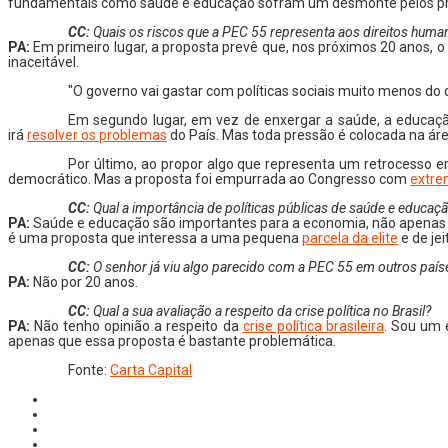
fundamentais como saúde e educação sofram um desmonte pelos pró
CC:
Quais os riscos que a PEC 55 representa aos direitos human
PA:
Em primeiro lugar, a proposta prevê que, nos próximos 20 anos, o 
inaceitável.
"O governo vai gastar com políticas sociais muito menos do 
Em segundo lugar, em vez de enxergar a saúde, a educação
irá
resolver os problemas
do País. Mas toda pressão é colocada na áre
Por último, ao propor algo que representa um retrocesso e
democrático. Mas a proposta foi empurrada ao Congresso com
extre
CC:
Qual a importância de políticas públicas de saúde e educaç
PA:
Saúde e educação são importantes para a economia, não apenas pa
é uma proposta que interessa a uma pequena
parcela da elite
e de je
CC:
O senhor já viu algo parecido com a PEC 55 em outros país
PA:
Não por 20 anos.
CC:
Qual a sua avaliação a respeito da crise política no Brasil?
PA:
Não tenho opinião a respeito da
crise política brasileira
. Sou um 
apenas que essa proposta é bastante problemática.
Fonte:
Carta Capital