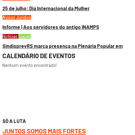
25 de julho: Dia Internacional da Mulher
Avisos
Jurídico
Informe | Aos servidores do antigo INAMPS
Notícias
Saúde
SindisprevRS marca presença na Plenária Popular em
CALENDÁRIO DE EVENTOS
Nenhum evento encontrado!
SÓ A LUTA
JUNTOS SOMOS MAIS FORTES