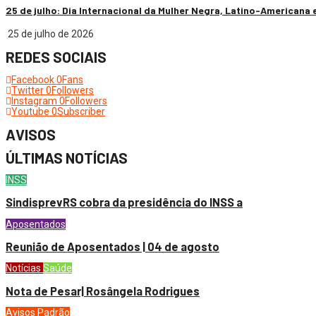
25 de julho: Dia Internacional da Mulher Negra, Latino-Americana 
25 de julho de 2026
REDES SOCIAIS
Facebook
0
Fans
Twitter
0
Followers
Instagram
0
Followers
Youtube
0
Subscriber
AVISOS
ÚLTIMAS NOTÍCIAS
INSS
SindisprevRS cobra da presidência do INSS a
Aposentados
Reunião de Aposentados | 04 de agosto
Notícias
Saúde
Nota de Pesar| Rosângela Rodrigues
Avisos
Padrão