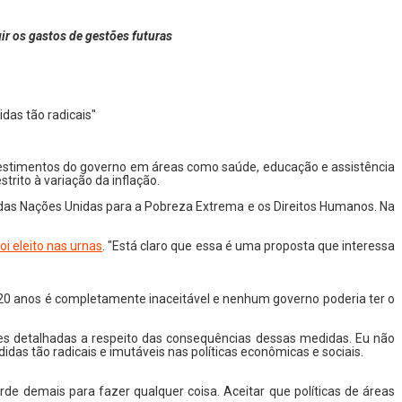
r os gastos de gestões futuras
das tão radicais"
vestimentos do governo em áreas como saúde, educação e assistência
trito à variação da inflação.
o das Nações Unidas para a Pobreza Extrema e os Direitos Humanos. Na
oi eleito nas urnas
. "Está claro que essa é uma proposta que interessa
e 20 anos é completamente inaceitável e nenhum governo poderia ter o
es detalhadas a respeito das consequências dessas medidas. Eu não
as tão radicais e imutáveis nas políticas econômicas e sociais.
 demais para fazer qualquer coisa. Aceitar que políticas de áreas