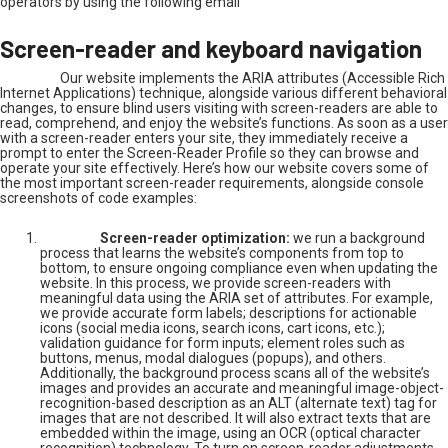
operators by using the following email
Screen-reader and keyboard navigation
Our website implements the ARIA attributes (Accessible Rich
Internet Applications) technique, alongside various different behavioral
changes, to ensure blind users visiting with screen-readers are able to
read, comprehend, and enjoy the website’s functions. As soon as a user
with a screen-reader enters your site, they immediately receive a
prompt to enter the Screen-Reader Profile so they can browse and
operate your site effectively. Here’s how our website covers some of
the most important screen-reader requirements, alongside console
screenshots of code examples:
Screen-reader optimization:
we run a background
process that learns the website’s components from top to
bottom, to ensure ongoing compliance even when updating the
website. In this process, we provide screen-readers with
meaningful data using the ARIA set of attributes. For example,
we provide accurate form labels; descriptions for actionable
icons (social media icons, search icons, cart icons, etc.);
validation guidance for form inputs; element roles such as
buttons, menus, modal dialogues (popups), and others.
Additionally, the background process scans all of the website’s
images and provides an accurate and meaningful image-object-
recognition-based description as an ALT (alternate text) tag for
images that are not described. It will also extract texts that are
embedded within the image, using an OCR (optical character
recognition) technology. To turn on screen-reader adjustments