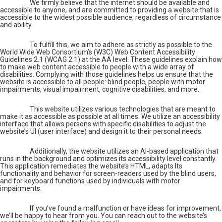
We firmly believe that the internet should be available and
accessible to anyone, and are committed to providing a website that is
accessible to the widest possible audience, regardless of circumstance
and ability.
To fulfill this, we aim to adhere as strictly as possible to the
World Wide Web Consortium’s (W3C) Web Content Accessibility
Guidelines 2.1 (WCAG 2.1) at the AA level. These guidelines explain how
to make web content accessible to people with a wide array of
disabilities. Complying with those guidelines helps us ensure that the
website is accessible to all people: blind people, people with motor
impairments, visual impairment, cognitive disabilities, and more.
This website utilizes various technologies that are meant to
make it as accessible as possible at all times. We utilize an accessibility
interface that allows persons with specific disabilities to adjust the
website’s UI (user interface) and design it to their personal needs.
Additionally, the website utilizes an AI-based application that
runs in the background and optimizes its accessibility level constantly.
This application remediates the website’s HTML, adapts Its
functionality and behavior for screen-readers used by the blind users,
and for keyboard functions used by individuals with motor
impairments.
If you’ve found a malfunction or have ideas for improvement,
we’ll be happy to hear from you. You can reach out to the website’s