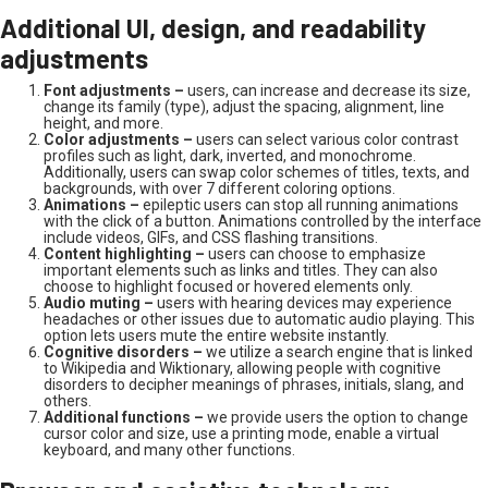
Additional UI, design, and readability
adjustments
Font adjustments –
users, can increase and decrease its size,
change its family (type), adjust the spacing, alignment, line
height, and more.
Color adjustments –
users can select various color contrast
profiles such as light, dark, inverted, and monochrome.
Additionally, users can swap color schemes of titles, texts, and
backgrounds, with over 7 different coloring options.
Animations –
epileptic users can stop all running animations
with the click of a button. Animations controlled by the interface
include videos, GIFs, and CSS flashing transitions.
Content highlighting –
users can choose to emphasize
important elements such as links and titles. They can also
choose to highlight focused or hovered elements only.
Audio muting –
users with hearing devices may experience
headaches or other issues due to automatic audio playing. This
option lets users mute the entire website instantly.
Cognitive disorders –
we utilize a search engine that is linked
to Wikipedia and Wiktionary, allowing people with cognitive
disorders to decipher meanings of phrases, initials, slang, and
others.
Additional functions –
we provide users the option to change
cursor color and size, use a printing mode, enable a virtual
keyboard, and many other functions.