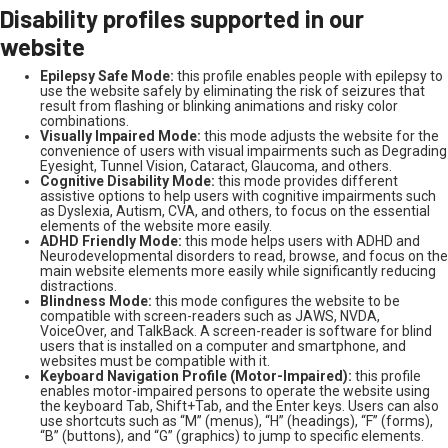
Disability profiles supported in our
website
Epilepsy Safe Mode:
this profile enables people with epilepsy to
use the website safely by eliminating the risk of seizures that
result from flashing or blinking animations and risky color
combinations.
Visually Impaired Mode:
this mode adjusts the website for the
convenience of users with visual impairments such as Degrading
Eyesight, Tunnel Vision, Cataract, Glaucoma, and others.
Cognitive Disability Mode:
this mode provides different
assistive options to help users with cognitive impairments such
as Dyslexia, Autism, CVA, and others, to focus on the essential
elements of the website more easily.
ADHD Friendly Mode:
this mode helps users with ADHD and
Neurodevelopmental disorders to read, browse, and focus on the
main website elements more easily while significantly reducing
distractions.
Blindness Mode:
this mode configures the website to be
compatible with screen-readers such as JAWS, NVDA,
VoiceOver, and TalkBack. A screen-reader is software for blind
users that is installed on a computer and smartphone, and
websites must be compatible with it.
Keyboard Navigation Profile (Motor-Impaired):
this profile
enables motor-impaired persons to operate the website using
the keyboard Tab, Shift+Tab, and the Enter keys. Users can also
use shortcuts such as “M” (menus), “H” (headings), “F” (forms),
“B” (buttons), and “G” (graphics) to jump to specific elements.