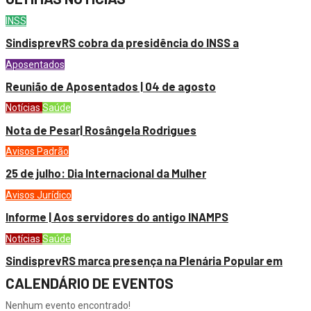
INSS
SindisprevRS cobra da presidência do INSS a
Aposentados
Reunião de Aposentados | 04 de agosto
Notícias
Saúde
Nota de Pesar| Rosângela Rodrigues
Avisos
Padrão
25 de julho: Dia Internacional da Mulher
Avisos
Jurídico
Informe | Aos servidores do antigo INAMPS
Notícias
Saúde
SindisprevRS marca presença na Plenária Popular em
CALENDÁRIO DE EVENTOS
Nenhum evento encontrado!