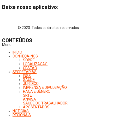
Baixe nosso aplicativo:
© 2023. Todos os direitos reservados.
CONTEÚDOS
Menu
INÍCIO
CONHEÇA-NOS
SOBRE
LOCALIZAÇÃO
GESTÃO
SECRETARIAS
INSS
SAÚDE
JURÍDICO
IMPRENSA E DIVULGAÇÃO
RAÇA E GÊNERO
SRTE
ANVISA
SAÚDE DO TRABALHADOR
APOSENTADOS
NOTÍCIAS
REGIONAIS