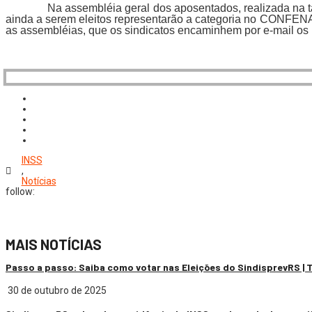
Na assembléia geral dos aposentados, realizada na ta
ainda a serem eleitos representarão a categoria no CONFEN
as assembléias, que os sindicatos encaminhem por e-mail os
INSS
,
Notícias
follow:
MAIS NOTÍCIAS
Passo a passo: Saiba como votar nas Eleições do SindisprevRS |
30 de outubro de 2025