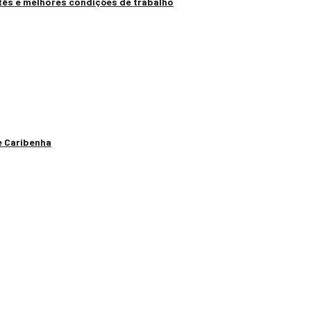
tês e melhores condições de trabalho
e Caribenha