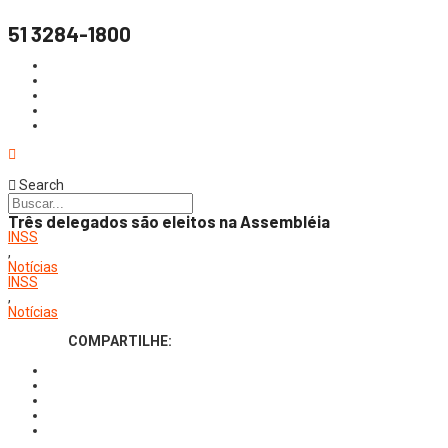
51 3284-1800
Search
Três delegados são eleitos na Assembléia
INSS
,
Notícias
INSS
,
Notícias
COMPARTILHE: