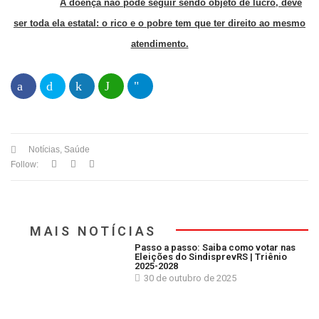
A doença não pode seguir sendo objeto de lucro, deve
ser toda ela estatal: o rico e o pobre tem que ter direito ao mesmo
atendimento.
Notícias
,
Saúde
Follow:
MAIS NOTÍCIAS
Passo a passo: Saiba como votar nas
Eleições do SindisprevRS | Triênio
2025-2028
30 de outubro de 2025