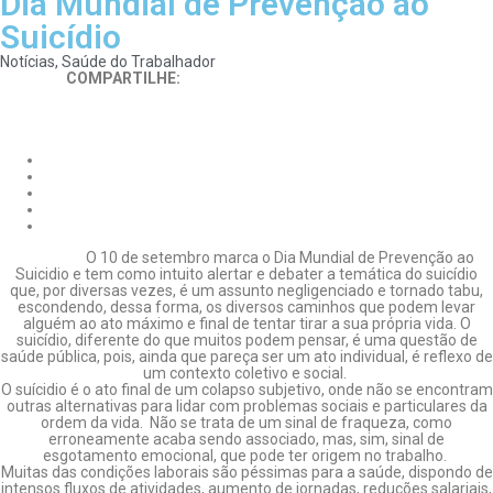
Dia Mundial de Prevenção ao
Suicídio
Notícias
,
Saúde do Trabalhador
COMPARTILHE:
ㅤO 10 de setembro marca o Dia Mundial de Prevenção ao
Suicidio e tem como intuito alertar e debater a temática do suicídio
que, por diversas vezes, é um assunto negligenciado e tornado tabu,
escondendo, dessa forma, os diversos caminhos que podem levar
alguém ao ato máximo e final de tentar tirar a sua própria vida. O
suicídio, diferente do que muitos podem pensar, é uma questão de
saúde pública, pois, ainda que pareça ser um ato individual, é reflexo de
um contexto coletivo e social.
ㅤO suícidio é o ato final de um colapso subjetivo, onde não se encontram
outras alternativas para lidar com problemas sociais e particulares da
ordem da vida. Não se trata de um sinal de fraqueza, como
erroneamente acaba sendo associado, mas, sim, sinal de
esgotamento emocional, que pode ter origem no trabalho.
Muitas das condições laborais são péssimas para a saúde, dispondo de
intensos fluxos de atividades, aumento de jornadas, reduções salariais,