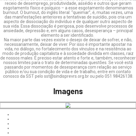
receio de desemprego, produtividade, assédio e outros que geram
esgotamento físico e psíquico – a esse esgotamento denominamos
burnout. O burnout, do inglês literal: “queimar”, é, muitas vezes, uma
das manifestações anteriores a tentativas de suicídio, pois cria um
aspecto de dissociação do indivíduo e de qualquer outro aspecto de
sua vida. Essa dissociação é perigosa, pois desenvolve processos de
ansiedade, depressão e, em alguns casos, desesperança – principal
elemento a ser identificado.
ㅤNa maior parte das vezes existe o desejo de deixar de sofrer, e não,
necessariamente, deixar de viver. Por isso é importante apostar na
vida, no diálogo, no fortalecimento dos vínculos e na resistência ao
modo de produção capitalista e à sociedade dividida em classes, raiz
de nossos males. É preciso estar atento e forte e, também, reconhecer
nossos limites para o trato de determinadas questões. Se você está
passando por momentos de desesperança com relação ao serviço
público e/ou sua condição de vida e de trabalho, entre em contato
conosco da SST pelo sst@sindisprevrs.org.br ou pelo 051 98426138.
Imagens