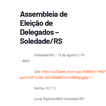
Assembleia de
Eleição de
Delegados –
Soledade/RS
Soledade/RS – 15 de agosto | 11h
– INSS
Link:
https://us02web.zoom.us/j/83866611960?
pwd=S2P7mXGJ2Qr42MABC3vmVKMqQgjFpJ.1
Senha:
481732
Local: Agência INSS Soledade/RS