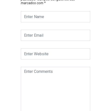
marcados com
*