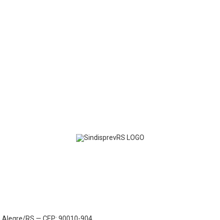
to Alegre/RS — CEP: 90010-904