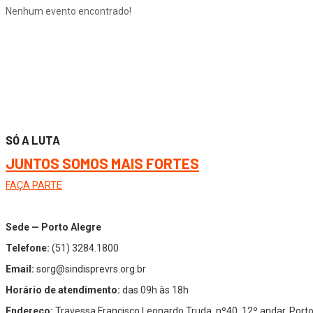
Nenhum evento encontrado!
SÓ A LUTA
JUNTOS SOMOS MAIS FORTES
FAÇA PARTE
Sede — Porto Alegre
Telefone:
(51) 3284.1800
Email:
sorg@sindisprevrs.org.br
Horário de atendimento:
das 09h às 18h
Endereço:
Travessa Francisco Leonardo Truda, nº40, 12º andar, Por