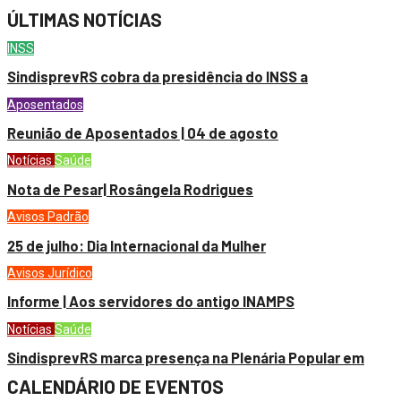
ÚLTIMAS NOTÍCIAS
INSS
SindisprevRS cobra da presidência do INSS a
Aposentados
Reunião de Aposentados | 04 de agosto
Notícias
Saúde
Nota de Pesar| Rosângela Rodrigues
Avisos
Padrão
25 de julho: Dia Internacional da Mulher
Avisos
Jurídico
Informe | Aos servidores do antigo INAMPS
Notícias
Saúde
SindisprevRS marca presença na Plenária Popular em
CALENDÁRIO DE EVENTOS