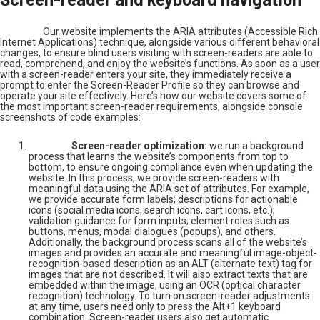
Our website implements the ARIA attributes (Accessible Rich
Internet Applications) technique, alongside various different behavioral
changes, to ensure blind users visiting with screen-readers are able to
read, comprehend, and enjoy the website’s functions. As soon as a user
with a screen-reader enters your site, they immediately receive a
prompt to enter the Screen-Reader Profile so they can browse and
operate your site effectively. Here’s how our website covers some of
the most important screen-reader requirements, alongside console
screenshots of code examples:
Screen-reader optimization:
we run a background
process that learns the website’s components from top to
bottom, to ensure ongoing compliance even when updating the
website. In this process, we provide screen-readers with
meaningful data using the ARIA set of attributes. For example,
we provide accurate form labels; descriptions for actionable
icons (social media icons, search icons, cart icons, etc.);
validation guidance for form inputs; element roles such as
buttons, menus, modal dialogues (popups), and others.
Additionally, the background process scans all of the website’s
images and provides an accurate and meaningful image-object-
recognition-based description as an ALT (alternate text) tag for
images that are not described. It will also extract texts that are
embedded within the image, using an OCR (optical character
recognition) technology. To turn on screen-reader adjustments
at any time, users need only to press the Alt+1 keyboard
combination. Screen-reader users also get automatic