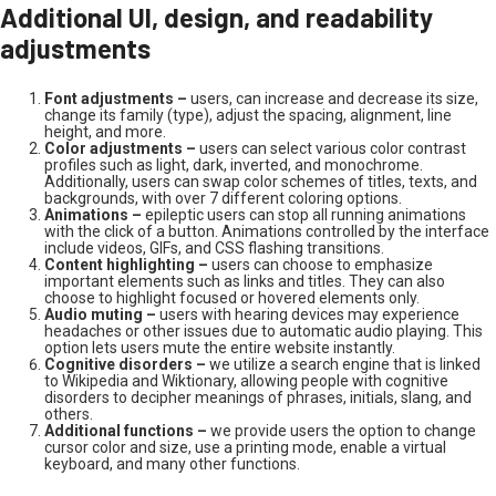
Additional UI, design, and readability
adjustments
Font adjustments –
users, can increase and decrease its size,
change its family (type), adjust the spacing, alignment, line
height, and more.
Color adjustments –
users can select various color contrast
profiles such as light, dark, inverted, and monochrome.
Additionally, users can swap color schemes of titles, texts, and
backgrounds, with over 7 different coloring options.
Animations –
epileptic users can stop all running animations
with the click of a button. Animations controlled by the interface
include videos, GIFs, and CSS flashing transitions.
Content highlighting –
users can choose to emphasize
important elements such as links and titles. They can also
choose to highlight focused or hovered elements only.
Audio muting –
users with hearing devices may experience
headaches or other issues due to automatic audio playing. This
option lets users mute the entire website instantly.
Cognitive disorders –
we utilize a search engine that is linked
to Wikipedia and Wiktionary, allowing people with cognitive
disorders to decipher meanings of phrases, initials, slang, and
others.
Additional functions –
we provide users the option to change
cursor color and size, use a printing mode, enable a virtual
keyboard, and many other functions.