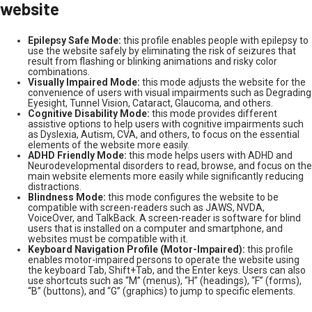
website
Epilepsy Safe Mode:
this profile enables people with epilepsy to
use the website safely by eliminating the risk of seizures that
result from flashing or blinking animations and risky color
combinations.
Visually Impaired Mode:
this mode adjusts the website for the
convenience of users with visual impairments such as Degrading
Eyesight, Tunnel Vision, Cataract, Glaucoma, and others.
Cognitive Disability Mode:
this mode provides different
assistive options to help users with cognitive impairments such
as Dyslexia, Autism, CVA, and others, to focus on the essential
elements of the website more easily.
ADHD Friendly Mode:
this mode helps users with ADHD and
Neurodevelopmental disorders to read, browse, and focus on the
main website elements more easily while significantly reducing
distractions.
Blindness Mode:
this mode configures the website to be
compatible with screen-readers such as JAWS, NVDA,
VoiceOver, and TalkBack. A screen-reader is software for blind
users that is installed on a computer and smartphone, and
websites must be compatible with it.
Keyboard Navigation Profile (Motor-Impaired):
this profile
enables motor-impaired persons to operate the website using
the keyboard Tab, Shift+Tab, and the Enter keys. Users can also
use shortcuts such as “M” (menus), “H” (headings), “F” (forms),
“B” (buttons), and “G” (graphics) to jump to specific elements.