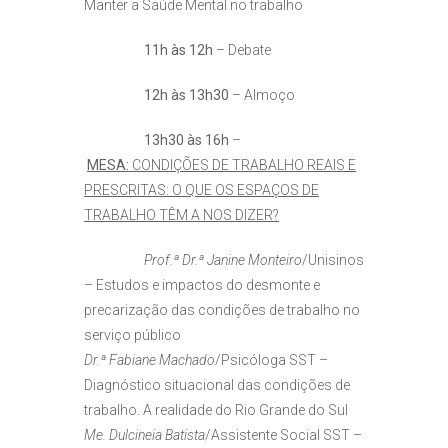
Manter a Saúde Mental no trabalho
11h às 12h
– Debate
12h às 13h30
– Almoço
13h30 às 16h
–
MESA:
CONDIÇÕES DE TRABALHO REAIS E
PRESCRITAS: O QUE OS ESPAÇOS DE
TRABALHO TÊM A NOS DIZER?
Prof.ª Dr.ª Janine Monteiro
/Unisinos
– Estudos e impactos do desmonte e
precarização das condições de trabalho no
serviço público
Dr.ª Fabiane Machado
/Psicóloga SST –
Diagnóstico situacional das condições de
trabalho. A realidade do Rio Grande do Sul
Me. Dulcineia Batista
/Assistente Social SST –