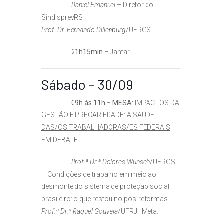
Daniel Emanuel
– Diretor do
SindisprevRS
Prof. Dr. Fernando Dillenburg
/UFRGS
21h15min
– Jantar
Sábado – 30/09
09h às 11h
–
MESA:
IMPACTOS DA
GESTÃO E PRECARIEDADE: A SAÚDE
DAS/OS TRABALHADORAS/ES FEDERAIS
EM DEBATE
Prof.ª Dr.ª Dolores Wunsch
/UFRGS
– Condições de trabalho em meio ao
desmonte do sistema de proteção social
brasileiro: o que restou no pós-reformas
Prof.ª Dr.ª Raquel Gouveia
/UFRJ: Meta: